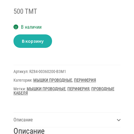
500 TMT
В наличии
Количество
В корзину
товара
Mouse
Razer
ABYSSUS
1800
+
Mouse
Артикул:
RZ84-00360200-B3M1
Pad
Razer
Категории:
МЫШКИ ПРОВОДНЫЕ
,
ПЕРИФЕРИЯ
Goliathus
Speed
Метки:
МЫШКИ ПРОВОДНЫЕ
,
ПЕРИФЕРИЯ
,
ПРОВОДНЫЕ
КАБЕЛЯ
Описание
Описание