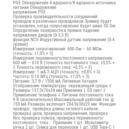
POE Обнаружение 4-ядерного/8-ядерного источника
питания Обнаружение
напряжения POE
Проверка производительности соединений
проводов и различных проводников Зуммер будет
установлен, когда сопротивление будет ниже 50 Ом
Определение полярности и прямое падение
напряжения диодов (0-3,3 В)
функция NCV Индуктивный датчик напряжения (0-4
уровня)
Измерение сопротивления: 600 Ом — 60 МОм
(точность: ±1,0% + 5)
Измерение переменного/постоянного напряжения:
600 мВ — 610 В (точность постоянного тока: ±0,5% +
3 Точность переменного тока: +0,5% + 3)
Измерение: 1 мА-3 АЦП (точность: ±0,8% + 3)
Частота: 0-10 МГц (точность: ±1,0% + 3)
Питание: 3,7 В / 1500 мА Литиевая батарея
Отображение температуры
окружающей среды √
Размеры 137,5x76x34 мм Приемник L ED свет √
Применение телефона √ Питание постоянного тока
9 В (исключительно) Максимальный рабочий ток ≦
150 мА Размеры включает 204,9x38x29 мм
Функция
провода:
проверка длины сетевого кабеля,
проверка цепи, проверка напряжения, проверка
Ncv, проверка поиска, проверка переменного/
постоянного
тока
:
Приемник 1 шт. Мультиметр-
ручка 2 шт. Сумка для переноски 1 шт. USB Type-C 1