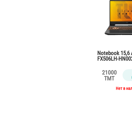
Notebook 15,6
FX506LH-HN002
10300H/8Gb/S
A Geforce GTX 
21000
4Gb/48W /with
TMT
Нет в на