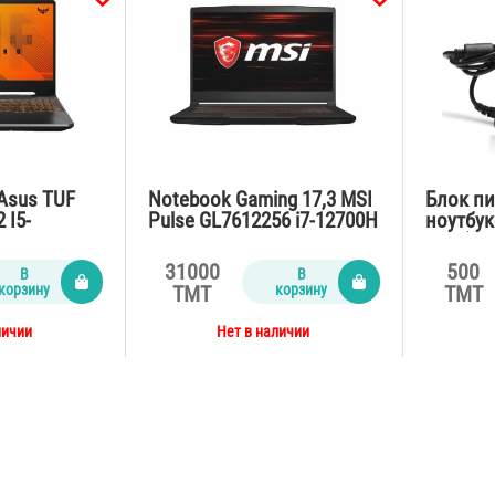
 Asus TUF
Notebook Gaming 17,3 MSI
Блок пи
 I5-
Pulse GL7612256 i7-12700H
ноутбук
SD512Gb/VG
/16Gb/SSD512Gb/VGA
60A (ori
1650
RTX3070 8Gb /RGB/black
31000
500
В
В
out OS
корзину
корзину
TMT
TMT
личии
Нет в наличии