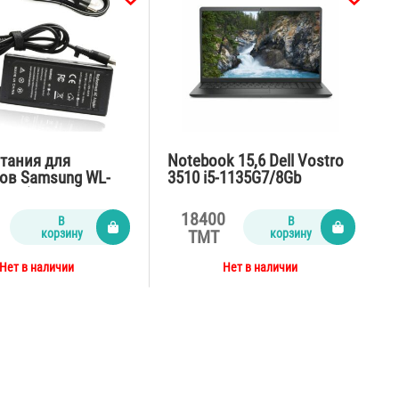
тания для
Notebook 15,6 Dell Vostro
ов Samsung WL-
3510 i5-1135G7/8Gb
ginal)
DDR4/Ssd512nvme/MX350
2gb/65Watt/black
18400
В
В
корзину
корзину
TMT
Нет в наличии
Нет в наличии