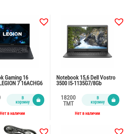
k Gaming 16
Notebook 15,6 Dell Vostro
LEGION 7 16ACHG6
3500 I5-1135G7/8Gb
5900HX
DDR4/Ssd256/MX 330
SSD1Tbx2/RTX3080
2gb/65W
0
18200
В
В
in11/RGB/grey
корзину
корзину
TMT
Нет в наличии
Нет в наличии