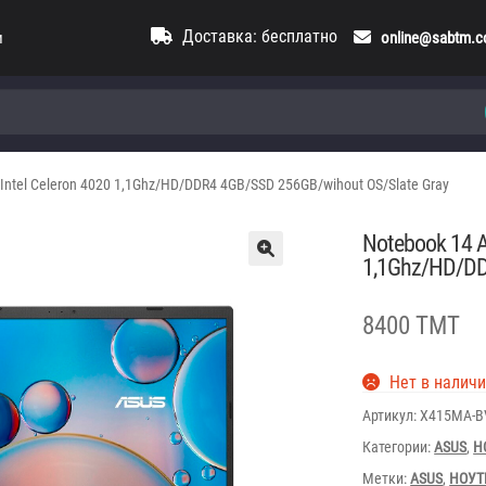
Доставка: бесплатно
и
online@sabtm.
ntel Celeron 4020 1,1Ghz/HD/DDR4 4GB/SSD 256GB/wihout OS/Slate Gray
Notebook 14 A
1,1Ghz/HD/DD
8400 TMT
Нет в налич
Артикул:
X415MA-B
Категории:
ASUS
,
Н
Метки:
ASUS
,
НОУТ