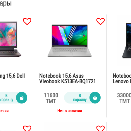
вары
g 15,6 Dell
Notebook 15,6 Asus
Noteboo
Vivobook K513EA-BQ1721
Lenovo 
SSD512
Intel Core i5-
Ryzen9-
b
1135G7/FHD/DDR4
/32Gb/
11600
3300
В
В
8GB/SSD 512GB/42W
16Gb /W
корзину
корзину
TMT
TMT
личии
Нет в наличии