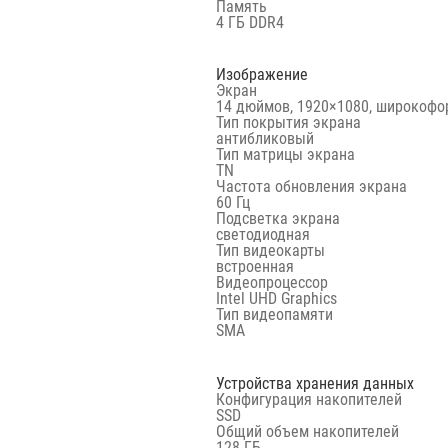
Память
4 ГБ DDR4
Изображение
Экран
14 дюймов, 1920×1080, широкоф
Тип покрытия экрана
антибликовый
Тип матрицы экрана
TN
Частота обновления экрана
60 Гц
Подсветка экрана
светодиодная
Тип видеокарты
встроенная
Видеопроцессор
Intel UHD Graphics
Тип видеопамяти
SMA
Устройства хранения данных
Конфигурация накопителей
SSD
Общий объем накопителей
128 ГБ