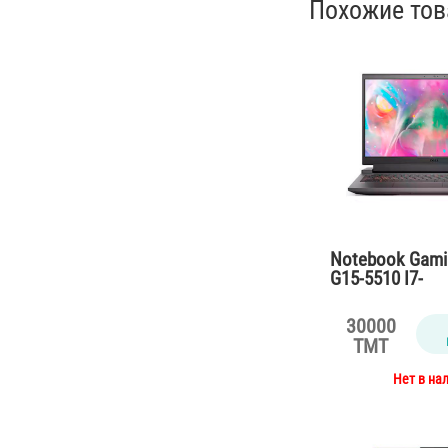
Похожие то
Notebook Gamin
G15-5510 I7-
10870H/16Gb/
NVMe/3060 6G
30000
GDDR6/86Wh
TMT
Нет в на