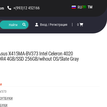
RU
TM
+(993)12 452166
com
Вход
/
Регистрация
0
sus X415MA-BV373 Intel Celeron 4020
R4 4GB/SSD 256GB/wihout OS/Slate Gray
ии
V373
ОУТБУКИ
БУКИ