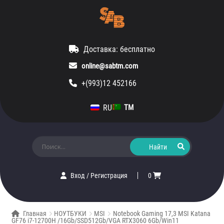
Доставка: бесплатно
online@sabtm.com
+(993)12 452166
RU
TM
Искать:
Вход
/
Регистрация
0
Главная
НОУТБУКИ
MSI
Notebook Gaming 17,3 MSI Katana
GF76 i7-12700H /16Gb/SSD512Gb/VGA RTX3060 6Gb/Win11