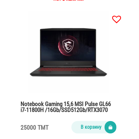
Notebook Gaming 15,6 MSI Pulse GL66
i7-11800H /16Gb/SSD512Gb/RTX3070
8Gb /titanium grey
25000 TMT
В корзину