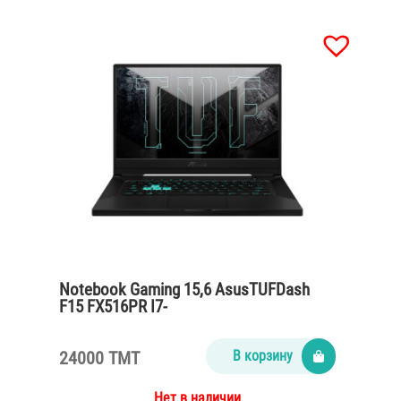
Notebook Gaming 15,6 AsusTUFDash
F15 FX516PR I7-
11370H/16Gb/SSD1Tb/RTX 3070
8Gb/Win10/no webcam/grey
24000 TMT
В корзину
Нет в наличии