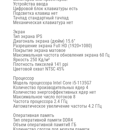
Устройства ввода
Цифровой блок клавиатуры есть
Подсветка клавиш нет
Тачпад стандартный тачпад
Механическая клавиатура нет
Экран
Тип экрана IPS
Диагональ экрана (дюйм) 15.6″
Разрешение экрана Full HD (1920×1080)
Покрытие экрана матовое
Максимальная частота обновления экрана 60 Гц
Яркость 250 Кд/м²
Плотность пикселей 141 ppi
Цветовой охват NTSC 45%
Процессор
Модель процессора Intel Core i5-1135G7
Количество производительных ядер 4
Количество энергоэффективных ядер нет
Максимальное число потоков 8
Частота процессора 2.4 ГГц
Автоматическое увеличение частоты 4.2 ГГц
Оперативная память
Тип оперативной памяти DDR4
Объем оперативной памяти8 ГБ
Количество слотов под модули памяти