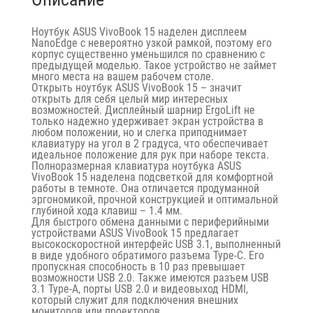
Ноутбук ASUS VivoBook 15 наделен дисплеем
NanoEdge с невероятно узкой рамкой, поэтому его
корпус существенно уменьшился по сравнению с
предыдущей моделью. Такое устройство не займет
много места на вашем рабочем столе.
Открыть ноутбук ASUS VivoBook 15 – значит
открыть для себя целый мир интересных
возможностей. Дисплейный шарнир ErgoLift не
только надежно удерживает экран устройства в
любом положении, но и слегка приподнимает
клавиатуру на угол в 2 градуса, что обеспечивает
идеальное положение для рук при наборе текста.
Полноразмерная клавиатура ноутбука ASUS
VivoBook 15 наделена подсветкой для комфортной
работы в темноте. Она отличается продуманной
эргономикой, прочной конструкцией и оптимальной
глубиной хода клавиш – 1.4 мм.
Для быстрого обмена данными с периферийными
устройствами ASUS VivoBook 15 предлагает
высокоскоростной интерфейс USB 3.1, выполненный
в виде удобного обратимого разъема Type-C. Его
пропускная способность в 10 раз превышает
возможности USB 2.0. Также имеются разъем USB
3.1 Type-A, порты USB 2.0 и видеовыход HDMI,
который служит для подключения внешних
мониторов или проекторов.