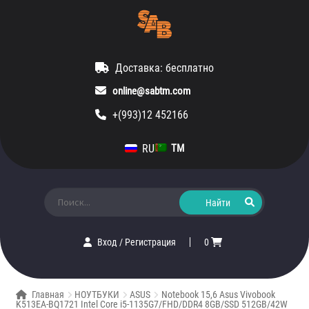
Доставка: бесплатно
online@sabtm.com
+(993)12 452166
RU
TM
Искать:
Вход
/
Регистрация
0
Главная
НОУТБУКИ
ASUS
Notebook 15,6 Asus Vivobook
K513EA-BQ1721 Intel Core i5-1135G7/FHD/DDR4 8GB/SSD 512GB/42W