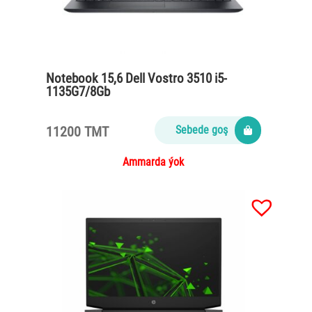
Notebook 15,6 Dell Vostro 3510 i5-
1135G7/8Gb
DDR4/SSD512nvme/65Watt/Carbon
black
11200 TMT
Sebede goş
Ammarda ýok