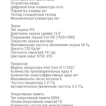
Устройства ввода
Цифровой блок клавиатуры есть
Подсветка клавиш нет
Тачпад стандартный тачпад
Механическая клавиатура нет
Экран
Тип экрана IPS
Диагональ экрана (дюйм) 15.6″
Разрешение экрана Full HD (1920×1080)
Покрытие экрана матовое
Максимальная частота обновления экрана 60 Гц
Яркость 250 Кд/м²
Плотность пикселей 141 ppi
Цветовой охват NTSC 45%
Процессор
Модель процессора Intel Core i5-1135G7
Количество производительных ядер 4
Количество энергоэффективных ядер нет
Максимальное число потоков 8
Частота процессора 2.4 ГГц
Автоматическое увеличение частоты 4.2 ГГц
Оперативная память
Тип оперативной памяти DDR4
Объем оперативной памяти8 ГБ
Количество слотов под модули памяти