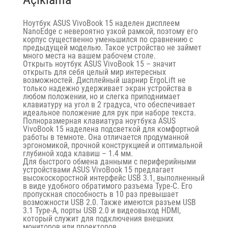
Ноутбук ASUS VivoBook 15 наделен дисплеем
NanoEdge с невероятно узкой рамкой, поэтому его
корпус существенно уменьшился по сравнению с
предыдущей моделью. Такое устройство не займет
много места на вашем рабочем столе.
Открыть ноутбук ASUS VivoBook 15 – значит
открыть для себя целый мир интересных
возможностей. Дисплейный шарнир ErgoLift не
только надежно удерживает экран устройства в
любом положении, но и слегка приподнимает
клавиатуру на угол в 2 градуса, что обеспечивает
идеальное положение для рук при наборе текста.
Полноразмерная клавиатура ноутбука ASUS
VivoBook 15 наделена подсветкой для комфортной
работы в темноте. Она отличается продуманной
эргономикой, прочной конструкцией и оптимальной
глубиной хода клавиш – 1.4 мм.
Для быстрого обмена данными с периферийными
устройствами ASUS VivoBook 15 предлагает
высокоскоростной интерфейс USB 3.1, выполненный
в виде удобного обратимого разъема Type-C. Его
пропускная способность в 10 раз превышает
возможности USB 2.0. Также имеются разъем USB
3.1 Type-A, порты USB 2.0 и видеовыход HDMI,
который служит для подключения внешних
мониторов или проекторов.