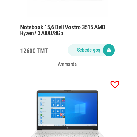
Notebook 15,6 Dell Vostro 3515 AMD
Ryzen7 3700U/8Gb
DDR4/SSD512/FHD/65W/titan grey
12600 TMT
Sebede goş
Ammarda