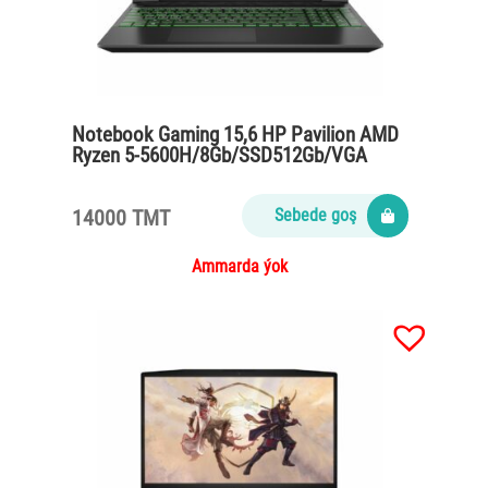
Notebook Gaming 15,6 HP Pavilion AMD
Ryzen 5-5600H/8Gb/SSD512Gb/VGA
Geforce GTX 1650 4Gb/IPS/black
14000 TMT
Sebede goş
Ammarda ýok