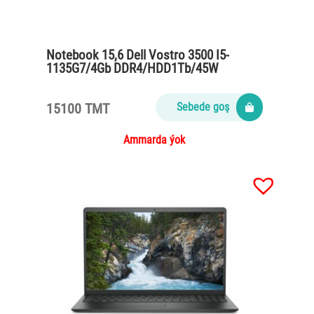
Notebook 15,6 Dell Vostro 3500 I5-
1135G7/4Gb DDR4/HDD1Tb/45W
15100 TMT
Sebede goş
Ammarda ýok