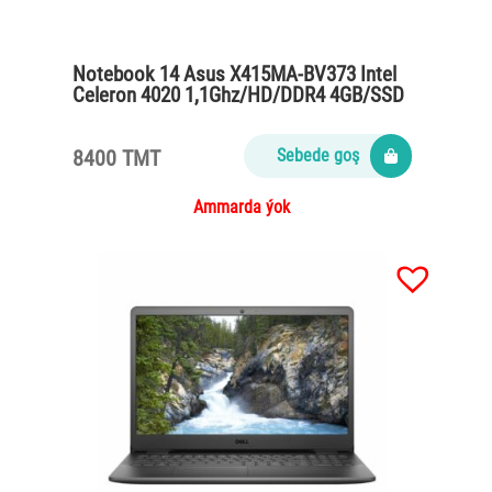
Notebook 14 Asus X415MA-BV373 Intel
Celeron 4020 1,1Ghz/HD/DDR4 4GB/SSD
256GB/wihout OS/Slate Gray
8400 TMT
Sebede goş
Ammarda ýok