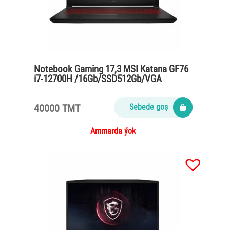
Notebook Gaming 17,3 MSI Katana GF76
i7-12700H /16Gb/SSD512Gb/VGA
RTX3060 6Gb/Win11
40000 TMT
Sebede goş
Ammarda ýok