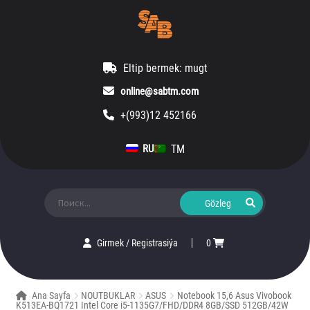
Eltip bermek: mugt
online@sabtm.com
+(993)12 452166
TM
RU
Ara:
Girmek
/
Registrasiýa
0
Ana Sayfa
NOUTBUKLAR
ASUS
Notebook 15,6 Asus Vivobook
K513EA-BQ1721 Intel Core i5-1135G7/FHD/DDR4 8GB/SSD 512GB/42W