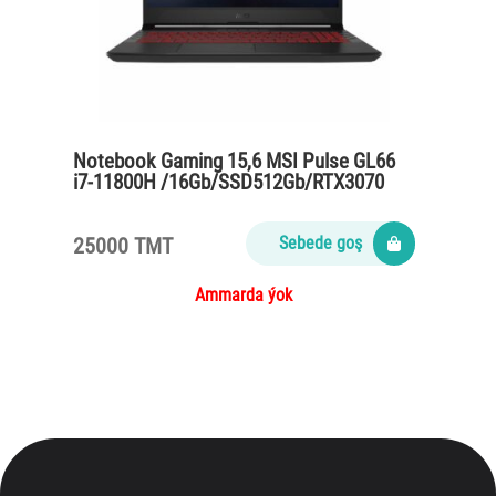
Notebook Gaming 15,6 MSI Pulse GL66
i7-11800H /16Gb/SSD512Gb/RTX3070
8Gb /titanium grey
25000 TMT
Sebede goş
Ammarda ýok