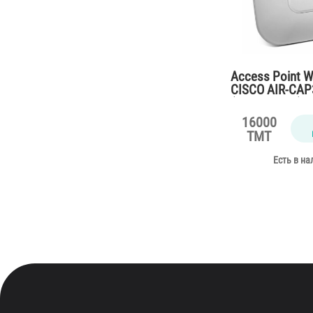
Access Point W
CISCO AIR-CAP
(AC, DC, PoE)
16000
TMT
Есть в на