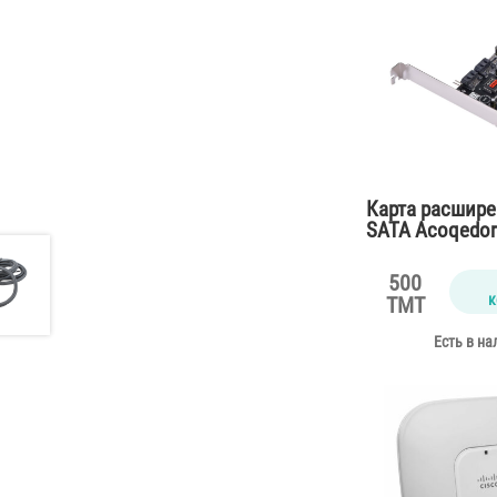
Карта расшире
SATA Acoqedo
500
к
TMT
Есть в на