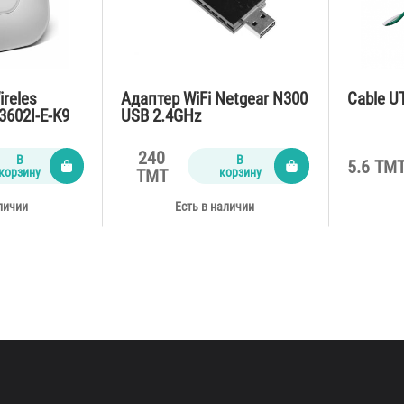
ireles
Адаптер WiFi Netgear N300
Cable U
3602I-E-K9
USB 2.4GHz
240
В
В
5.6 TM
корзину
корзину
TMT
личии
Есть в наличии