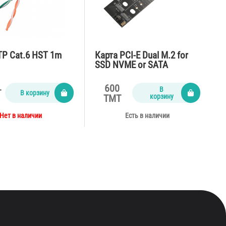
TP Cat.6 HST 1m
Карта PCI-E Dual M.2 for
SSD NVME or SATA
22110/2280/2260/2242/223
0
600
В
T
В корзину
корзину
TMT
Нет в наличии
Есть в наличии