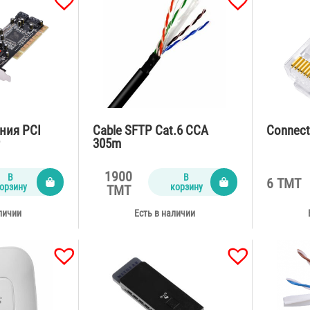
ния PCI
Cable SFTP Cat.6 CCA
Connect
r
305m
1900
В
В
6 TMT
орзину
корзину
TMT
личии
Есть в наличии