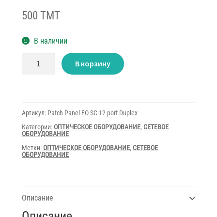
500 TMT
В наличии
Количество
В корзину
товара
Patch
Panel
FO
SC
12
port
Артикул:
Patch Panel FO SC 12 port Duplex
Duplex
Категории:
ОПТИЧЕСКОЕ ОБОРУДОВАНИЕ
,
СЕТЕВОЕ
ОБОРУДОВАНИЕ
Метки:
ОПТИЧЕСКОЕ ОБОРУДОВАНИЕ
,
СЕТЕВОЕ
ОБОРУДОВАНИЕ
Описание
Описание