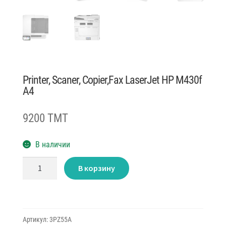
Printer, Scaner, Copier,Fax LaserJet HP M430f
A4
9200 TMT
В наличии
Количество
В корзину
товара
Printer,
Scaner,
Copier,Fax
LaserJet
HP
M430f
Артикул:
3PZ55A
A4