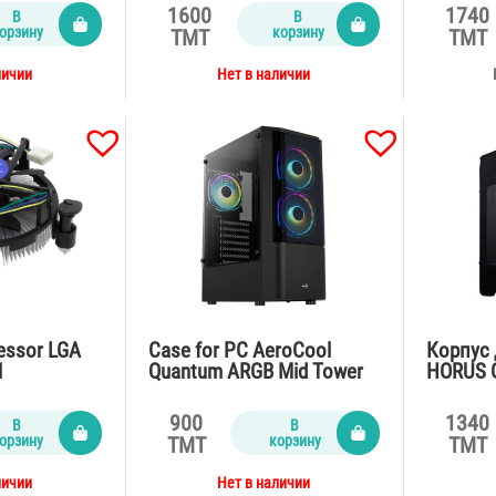
1600
1740
В
В
орзину
корзину
TMT
TMT
личии
Нет в наличии
cessor LGA
Case for PC AeroCool
Корпус 
1
Quantum ARGB Mid Tower
HORUS G
RGB Fan x 3-USB3.0
питания
900
1340
В
В
орзину
корзину
TMT
TMT
личии
Нет в наличии