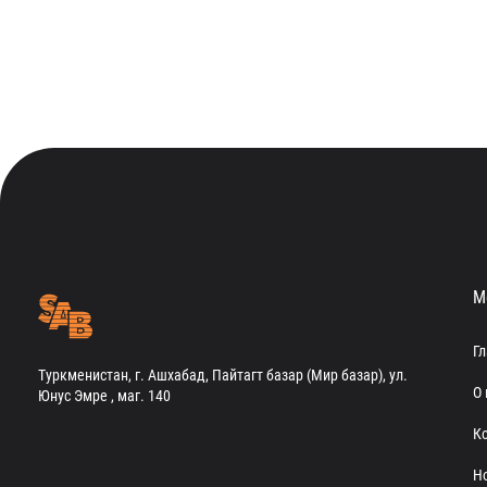
М
Г
Туркменистан, г. Ашхабад, Пайтагт базар (Мир базар), ул.
О 
Юнус Эмре , маг. 140
К
Н