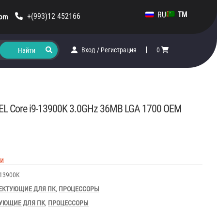
RU
TM
+(993)12 452166
com
Вход
/
Регистрация
0
TEL Core i9-13900K 3.0GHz 36MB LGA 1700 OEM
ии
13900K
ЕКТУЮЩИЕ ДЛЯ ПК
,
ПРОЦЕССОРЫ
УЮЩИЕ ДЛЯ ПК
,
ПРОЦЕССОРЫ