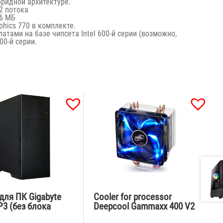
ридной архитектуре.
32 потока
36 МБ
phics 770 в комплекте.
тами на базе чипсета Intel 600-й серии (возможно,
00-й серии.
для ПК Gigabyte
Cooler for processor
3 (без блока
Deepcool Gammaxx 400 V2
)
Blue Air