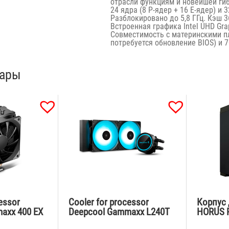
отрасли функциям и новейшей гиб
24 ядра (8 P-ядер + 16 E-ядер) и 
Разблокировано до 5,8 ГГц. Кэш 
Встроенная графика Intel UHD Gra
Совместимость с материнскими пла
потребуется обновление BIOS) и 7
вары
cessor
Cooler for processor
Корпус 
axx 400 EX
Deepcool Gammaxx L240T
HORUS P
питания