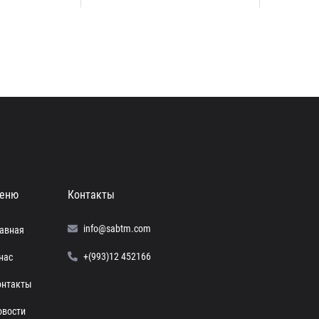
еню
Контакты
info@sabtm.com
лавная
+(993)12 452166
нас
онтакты
овости