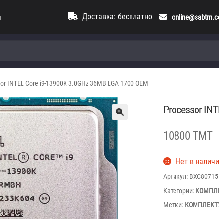
Доставка: бесплатно
и
online@sabtm.
sor INTEL Core i9-13900K 3.0GHz 36MB LGA 1700 OEM
Processor IN
10800 TMT
Нет в налич
Артикул:
BXC80715
Категории:
КОМПЛ
Метки:
КОМПЛЕКТ