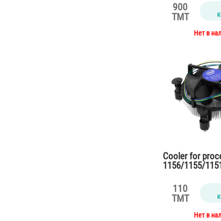
900
к
TMT
Нет в на
Cooler for pro
1156/1155/115
110
к
TMT
Нет в на