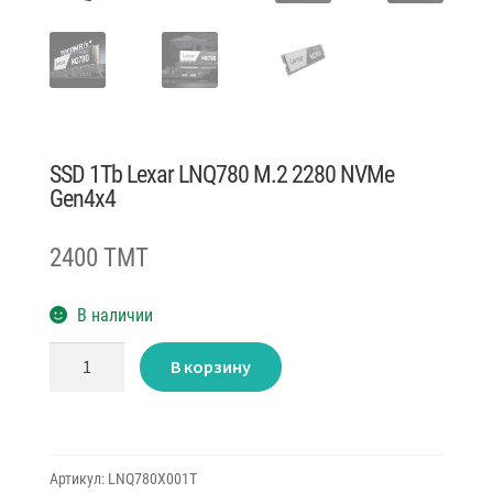
SSD 1Tb Lexar LNQ780 M.2 2280 NVMe
Gen4x4
2400 TMT
В наличии
Количество
В корзину
товара
SSD
1Tb
Lexar
LNQ780
M.2
2280
Артикул:
LNQ780X001T
NVMe