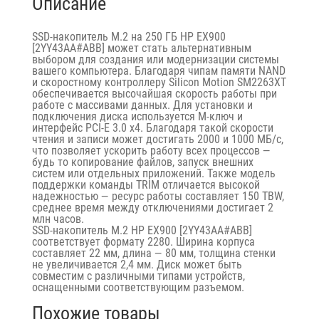
Описание
SSD-накопитель M.2 на 250 ГБ HP EX900
[2YY43AA#ABB] может стать альтернативным
выбором для создания или модернизации системы
вашего компьютера. Благодаря чипам памяти NAND
и скоростному контроллеру Silicon Motion SM2263XT
обеспечивается высочайшая скорость работы при
работе с массивами данных. Для установки и
подключения диска используется М-ключ и
интерфейс PCI-E 3.0 x4. Благодаря такой скорости
чтения и записи может достигать 2000 и 1000 МБ/с,
что позволяет ускорить работу всех процессов —
будь то копирование файлов, запуск внешних
систем или отдельных приложений. Также модель
поддержки команды TRIM отличается высокой
надежностью — ресурс работы составляет 150 TBW,
среднее время между отключениями достигает 2
млн часов.
SSD-накопитель M.2 HP EX900 [2YY43AA#ABB]
соответствует формату 2280. Ширина корпуса
составляет 22 мм, длина — 80 мм, толщина стенки
не увеличивается 2,4 мм. Диск может быть
совместим с различными типами устройств,
оснащенными соответствующим разъемом.
Похожие товары