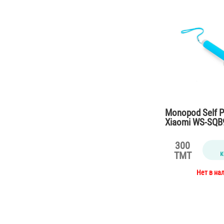
Monopod Self P
Xiaomi WS-SQB
300
к
TMT
Нет в на