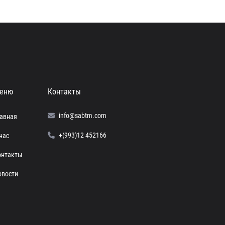
еню
Контакты
info@sabtm.com
лавная
+(993)12 452166
нас
онтакты
овости