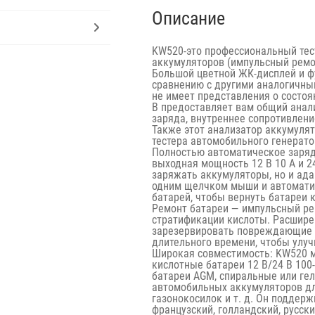
Описание
KW520
-это профессиональный тес
аккумуляторов (импульсный ремон
Большой цветной ЖК-дисплей и ф
сравнению с другими аналогичным
не имеет представления о состоя
В предоставляет вам общий анал
заряда, внутреннее сопротивлени
Также этот анализатор аккумулят
тестера автомобильного генератор
Полностью автоматическое зарядн
выходная мощность 12 В 10 А и 2
заряжать аккумуляторы, но и ад
одним щелчком мыши и автоматич
батарей, чтобы вернуть батареи 
Ремонт батареи — импульсный ре
стратификации кислоты. Расшире
зарезервировать повреждающие 
длительного времени, чтобы улуч
Широкая совместимость: KW520 м
кислотные батареи 12 В/24 В 100
батареи AGM, спиральные или ге
автомобильных аккумуляторов дл
газонокосилок и т. д. Он поддер
французский, голландский, русски