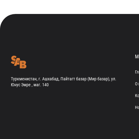
М
Г
Туркменистан, г. Ашхабад, Пайтагт базар (Мир базар), ул.
О 
Юнус Эмре , маг. 140
К
Н