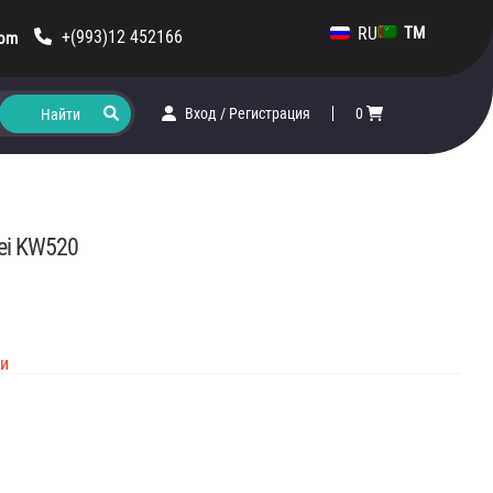
RU
TM
+(993)12 452166
com
Вход
/
Регистрация
0
ei KW520
ии