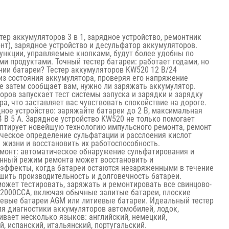
тер аккумуляторов 3 в 1, зарядное устройство, ремонтник
т), зарядное устройство и десульфатор аккумуляторов.
ункции, управляемые кнопками, будут более удобны по
и продуктами. Точный тестер батареи: работает годами, но
нии батареи? Тестер аккумуляторов KW520 12 В/24
из состояния аккумулятора, проверяя его напряжение
е затем сообщает вам, нужно ли заряжать аккумулятор.
оров запускает тест системы запуска и зарядки и зарядку
а, что заставляет вас чувствовать спокойствие на дороге.
ое устройство: заряжайте батареи до 2 В, максимальная
4 В 5 А. Зарядное устройство KW520 не только помогает
аптирует новейшую технологию импульсного ремонта, ремонт
еское определение сульфатации и расслоения кислот
к жизни и восстановить их работоспособность.
монт: автоматическое обнаружение сульфатирования и
нный режим ремонта может восстановить и
эффекты, когда батареи остаются незаряженными в течение
шить производительность и долговечность батареи.
ожет тестировать, заряжать и ремонтировать все свинцово-
-2000CCA, включая обычные залитые батареи, плоские
левые батареи AGM или литиевые батареи. Идеальный тестер
я диагностики аккумуляторов автомобилей, лодок,
живает несколько языков: английский, немецкий,
й, испанский, итальянский, португальский.