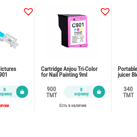
ictures
Cartridge Anjou Tri-Color
Portable
901
for Nail Painting 9ml
juicer B
900
340
В
В
орзину
корзину
TMT
TMT
личии
Есть в наличии