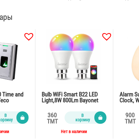
вары
0 Time and
Bulb WiFi Smart B22 LED
Alarm Su
Teco
Light,8W 800Lm Bayonet
Clock, W
RGBW 75W Equivalent
Nature 
Touch C
360
900
В
В
корзину
корзину
TMT
TMT
личии
Нет в наличии