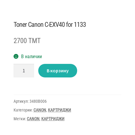
Toner Canon C-EXV40 for 1133
2700 TMT
В наличии
Количество
В корзину
товара
Toner
Canon
C-
EXV40
for
1133
Артикул:
3480B006
Категории:
CANON
,
КАРТРИДЖИ
Метки:
CANON
,
КАРТРИДЖИ