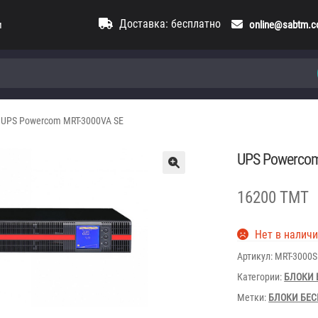
Доставка: бесплатно
и
online@sabtm.
UPS Powercom MRT-3000VA SE
UPS Powerco
16200 TMT
Нет в налич
Артикул:
MRT-3000S
Категории:
БЛОКИ 
Метки:
БЛОКИ БЕС