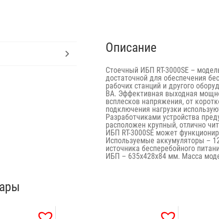
Описание
Стоечный ИБП RT-3000SE – модел
достаточной для обеспечения бе
рабочих станций и другого обор
ВА. Эффективная выходная мощно
всплесков напряжения, от коротк
подключения нагрузки используют
Разработчиками устройства преду
расположен крупный, отлично чи
ИБП RT-3000SE может функциониро
Используемые аккумуляторы – 12
источника бесперебойного питани
ИБП – 635x428x84 мм. Масса моде
вары