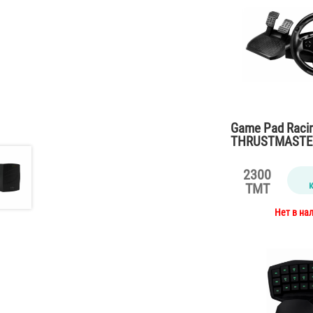
Game Pad Raci
THRUSTMASTER
Playstation PS
2300
TMT
Нет в на