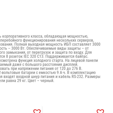
ь корпоративного класса, обладающая мощностью,
сперебойного функционирования нескольких серверов,
удования. Полная выходная мощность ИБП составляет 3000
сть – 3000 Вт. Обеспечиваемые виды защиты – от
ого замыкания, от перегрузок и защита по входу. Для
ся 8 розеток IEC 320 C13. Поддерживается байпас.
смотрена функция холодного старта. На лицевой панели
таемый даже с большого расстояния дисплей.
вать при напряжении питания от 120 до 276 В.
-вольтовые батареи с емкостью 9 А·ч. В комплектацию
я входят входной шнур питания и кабель RS-232. Размеры
ли равна 29 кг. Цвет – черный.