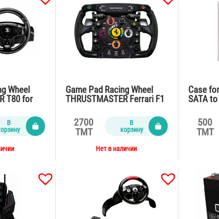
ng Wheel
Game Pad Racing Wheel
Case fo
 T80 for
THRUSTMASTER Ferrari F1
SATA to
4/PS3
PC/PS3
SerialA
2700
500
В
В
корзину
корзину
TMT
TMT
личии
Нет в наличии