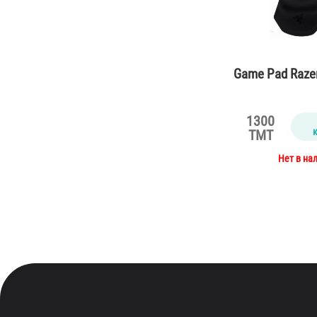
Game Pad Razer
1300
TMT
Нет в на