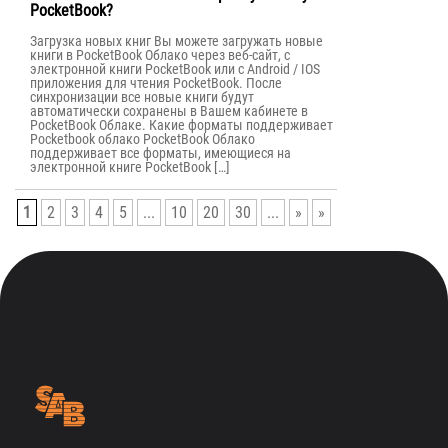
PocketBook?
Загрузка новых книг Вы можете загружать новые
книги в PocketBook Облако через веб-сайт, с
электронной книги PocketBook или с Android / IOS
приложения для чтения PocketBook. После
синхронизации все новые книги будут
автоматически сохранены в Вашем кабинете в
PocketBook Облаке. Какие форматы поддерживает
Pocketbook облако PocketBook Облако
поддерживает все форматы, имеющиеся на
электронной книге PocketBook […]
1
2
3
4
5
...
10
20
30
...
»
»