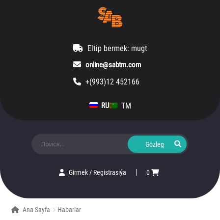
Eltip bermek: mugt
online@sabtm.com
+(993)12 452166
TM
RU
Ara:
Girmek
/
Registrasiýa
0
Ana Sayfa
Habarlar