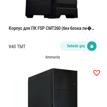
Корпус для ПК FSP CMT260 (без блока пи�…
940 TMT
Sebede goş
Ammarda