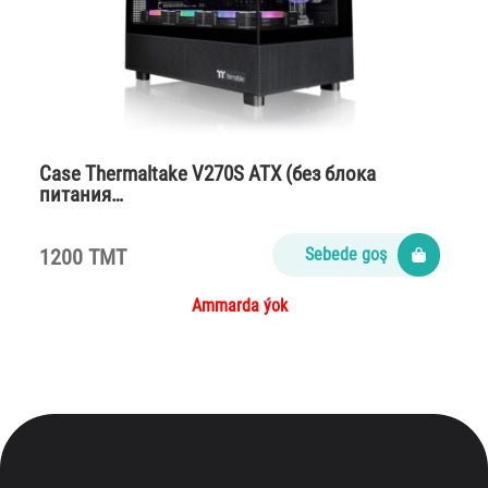
Case Thermaltake V270S ATX (без блока
питания…
1200 TMT
Sebede goş
Ammarda ýok