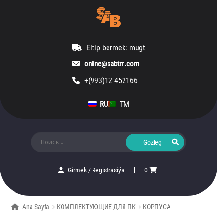
Eltip bermek: mugt
online@sabtm.com
+(993)12 452166
TM
RU
Ara:
Girmek
/
Registrasiýa
0
Ana Sayfa
КОМПЛЕКТУЮЩИЕ ДЛЯ ПК
КОРПУСА