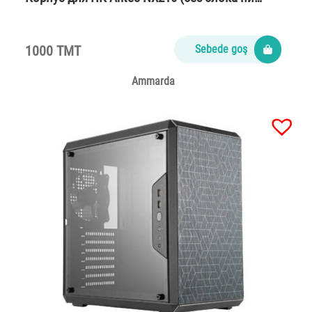
1000 TMT
Sebede goş
Ammarda