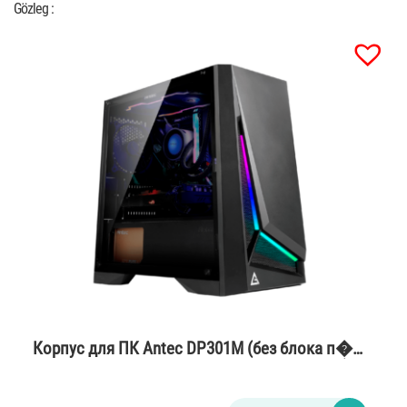
Gözleg :
Корпус для ПК Antec DP301M (без блока п�…