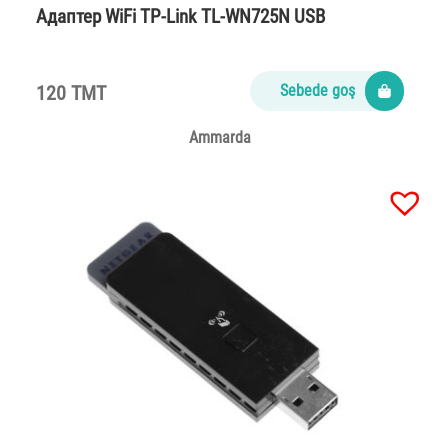
Адаптер WiFi TP-Link TL-WN725N USB
120 TMT
Sebede goş
Ammarda