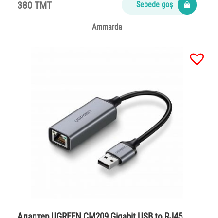
380 TMT
Sebede goş
Ammarda
Адаптер UGREEN CM209 Gigabit USB to RJ45