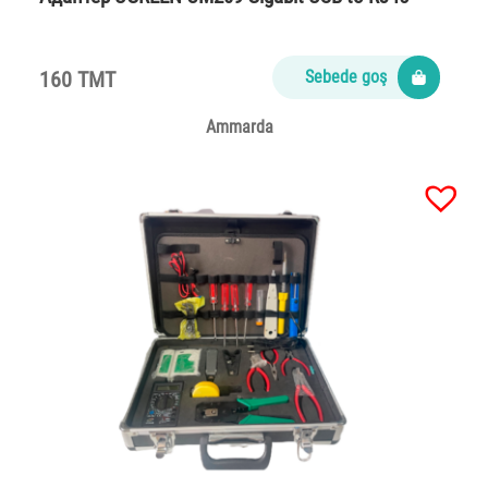
160 TMT
Sebede goş
Ammarda