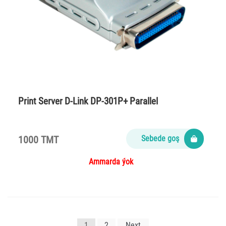
Print Server D-Link DP-301P+ Parallel
1000 TMT
Sebede goş
Ammarda ýok
Yazı
1
2
Next