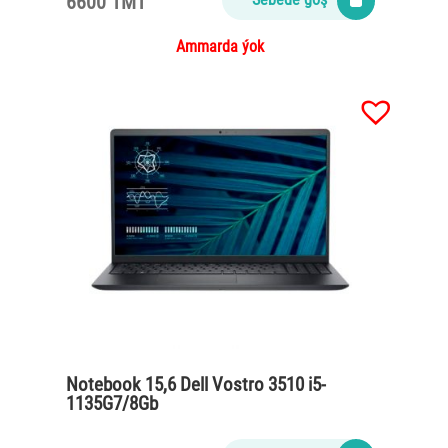
6600 TMT
Ammarda ýok
Notebook 15,6 Dell Vostro 3510 i5-
1135G7/8Gb
DDR4/SSD512nvme/65Watt/Carbon
black