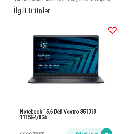
İlgili ürünler
Notebook 15,6 Dell Vostro 3510 i3-
1115G4/8Gb
DDR4/Ssd256M2/65Watt/Carbon black
Sebede goş