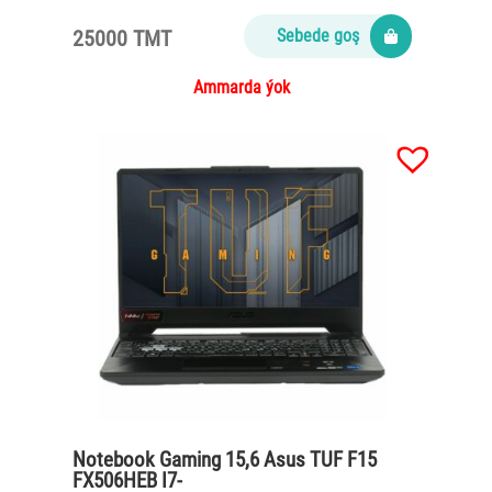
4Gb/Win11/gray
25000 TMT
Sebede goş
Ammarda ýok
Notebook Gaming 15,6 Asus TUF F15
FX506HEB I7-