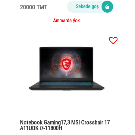
20000 TMT
Sebede goş
Ammarda ýok
Notebook Gaming17,3 MSI Crosshair 17
A11UDK i7-11800H
/16Gb/SSD512Gb/RTX3050Ti