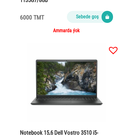
1135G7/8Gb
DDR4/SSD256M2/65Watt/Carbon black
6000 TMT
Sebede goş
Ammarda ýok
Notebook 15,6 Dell Vostro 3510 i5-