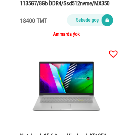
1135G7/8Gb DDR4/Ssd512nvme/MX350
2gb/65Watt/black
18400 TMT
Sebede goş
Ammarda ýok