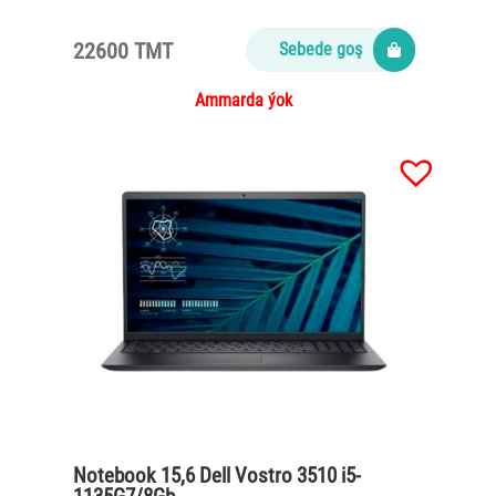
11800H/16Gb/SSD512Gb/Geforce RTX
3050 4Gb/w/o OS
22600 TMT
Sebede goş
Ammarda ýok
Notebook 15,6 Dell Vostro 3510 i5-