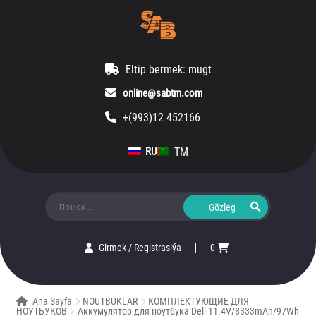
Eltip bermek: mugt
online@sabtm.com
+(993)12 452166
TM
RU
Ara:
Girmek
/
Registrasiýa
0
Ana Sayfa
NOUTBUKLAR
КОМПЛЕКТУЮЩИЕ ДЛЯ
НОУТБУКОВ
Аккумулятор для ноутбука Dell 11.4V/8333mAh/97Wh