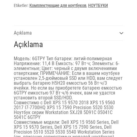
Etiketler:
Комплектующие для ноутбуков
,
НОУТБУКИ
Açıklama
Açıklama
Модель: 6GTPY Тип батареи: литий-полимерная
Напряжение: 11,4 В Емкость: 97 Вт·ч; Элементы: 6-
элементные; Цвет: черный с двумя включениями
отвертками; ПРИМЕЧАНИЕ: Если в вашем ноутбуке
установлен 2,5-дюймовый SSD или HDD, вам следует
выбрать батарею H5H20 емкостью 56 Вт·ч/3
ячейки. Но если вы приобретете батарею емкостью
6GTPY емкостью 97 Вт·ч/6 ячеек, вам не удастся
установить второй SSD/HDD.
Совместимо с Dell XPS 15 9570 2018 XPS 15 9560
2017 I7-7700HQ XPS 15 7590 Precision 5520 5530
Ноутбук серии Workstation 5XJ28 5D91C 05041C
5041C 6GTPY
Совместимые модели: Dell XPS 15 9560 Series, Dell
XPS 15 9570 Series, Dell XPS 15 7590 Series, Dell
Precision 5510 5520 5530 5540 Workstation Series
(см. описание совместимых моделей ноутбуков)