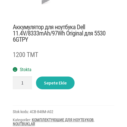
Аккумулятор для ноутбука Dell
11.4V/8333mAh/97Wh Original для 5530
6GTPY
1200 TMT
Stokta
Аккумулятор
Sepete Ekle
для
ноутбука
Dell
11.4V/8333mAh/97Wh
Original
для
5530
Stok kodu:
4CB-848M-A02
6GTPY
adet
Kategoriler:
КОМПЛЕКТУЮЩИЕ ДЛЯ НОУТБУКОВ
,
NOUTBUKLAR