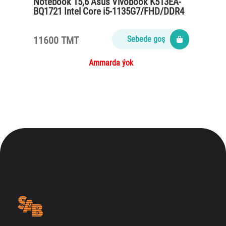
Notebook 15,6 Asus Vivobook K513EA-
BQ1721 Intel Core i5-1135G7/FHD/DDR4
8GB/SSD 512GB/42W
11600 TMT
Sebede goş
Ammarda ýok