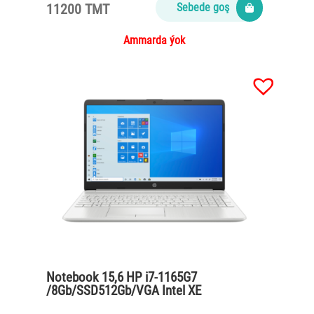
11200 TMT
Sebede goş
Ammarda ýok
Notebook 15,6 HP i7-1165G7
/8Gb/SSD512Gb/VGA Intel XE
Graphics/Full HD/Win10/silver