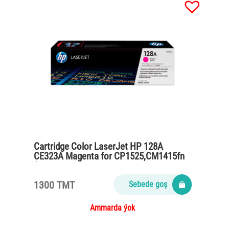
Cartridge Color LaserJet HP 128A
CE323A Magenta for CP1525,CM1415fn
(1300 pages)
1300 TMT
Sebede goş
Ammarda ýok