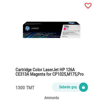
Cartridge Color LaserJet HP 126A
CE313A Magenta for CP1025,M175,Pro
M275 (1000 pages)
1300 TMT
Sebede goş
Ammarda