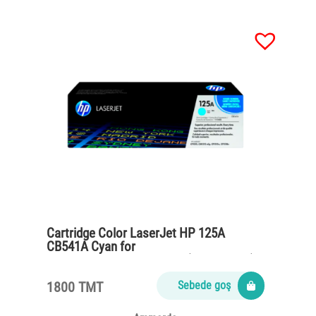
Cartridge Color LaserJet HP 125A
CB541A Cyan for
CP1215,CM1312,CP1515n (1400 pages)
1800 TMT
Sebede goş