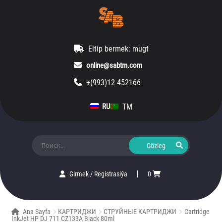
Eltip bermek: mugt
online@sabtm.com
+(993)12 452166
TM
RU
Ara:
Girmek
/
Registrasiýa
0
Ana Sayfa
КАРТРИДЖИ
СТРУЙНЫЕ КАРТРИДЖИ
Cartridge
InkJet HP DJ 711 CZ133A Black 80ml