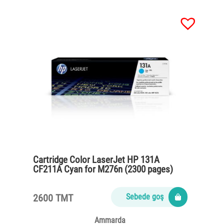
Cartridge Color LaserJet HP 131A
CF211A Cyan for M276n (2300 pages)
2600 TMT
Sebede goş
Ammarda