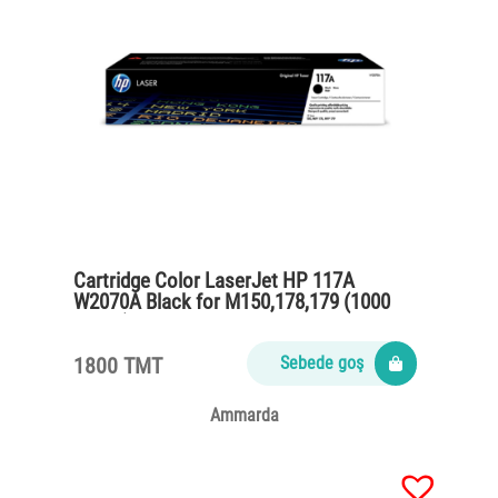
Cartridge Color LaserJet HP 117A
W2070A Black for M150,178,179 (1000
pages)
1800 TMT
Sebede goş
Ammarda