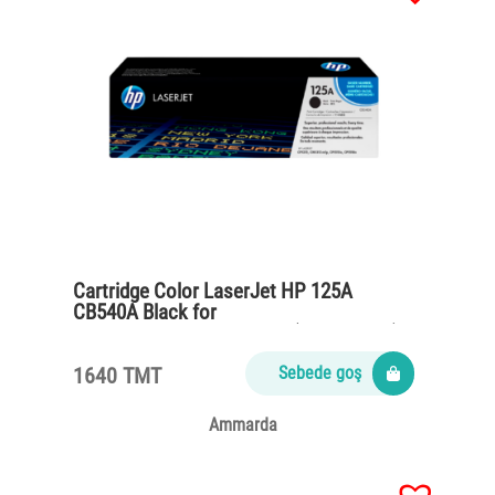
Cartridge Color LaserJet HP 125A
CB540A Black for
CP1215,CM1312,CP1515n (2200 pages)
1640 TMT
Sebede goş
Ammarda