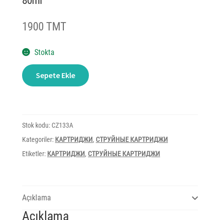
80ml
1900 TMT
Stokta
Cartridge
Sepete Ekle
InkJet
HP
DJ
711
CZ133A
Black
80ml
Stok kodu:
CZ133A
adet
Kategoriler:
КАРТРИДЖИ
,
СТРУЙНЫЕ КАРТРИДЖИ
Etiketler:
КАРТРИДЖИ
,
СТРУЙНЫЕ КАРТРИДЖИ
Açıklama
Açıklama