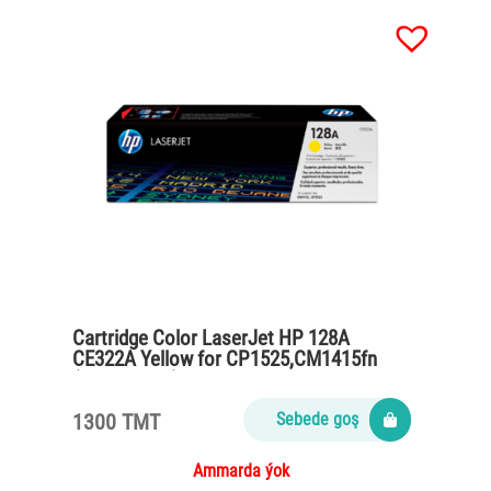
Cartridge Color LaserJet HP 128A
CE322A Yellow for CP1525,CM1415fn
(1300 pages)
1300 TMT
Sebede goş
Ammarda ýok