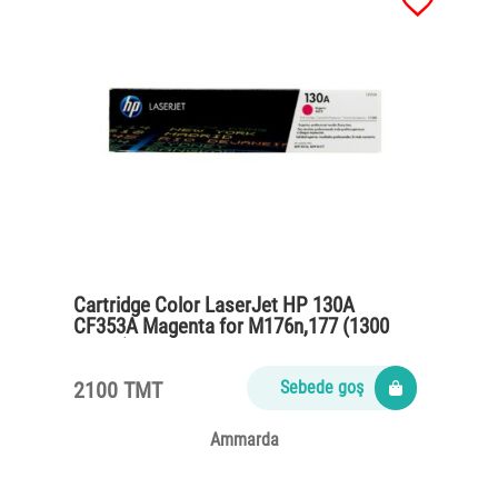
Cartridge Color LaserJet HP 130A
CF353A Magenta for M176n,177 (1300
pages)
2100 TMT
Sebede goş
Ammarda