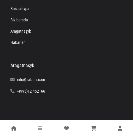
Baş sahypa
Biz barada
Aragatnaşyk
Habarlar
Aragatnaşyk
info@sabtm.com
+(993)12 452166
© 2024 SABTM. All right reserved.
Powered by
Computer+