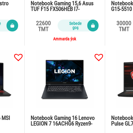
stro
Notebook Gaming 15,6 Asus
Notebook 
TUF F15 FX506HEB I7-
G15-5510 
11800H/16Gb/SS…
10870H/
22600
30000
e
Sebede
goş
TMT
TMT
Ammarda ýok
6 MSI
Notebook Gaming 16 Lenovo
Notebook
LEGION 7 16ACHG6 Ryzen9-
Pulse GL
5900HX /32…
/16Gb/S