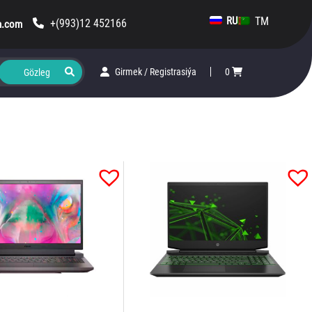
TM
RU
+(993)12 452166
m.com
Girmek
/
Registrasiýa
0