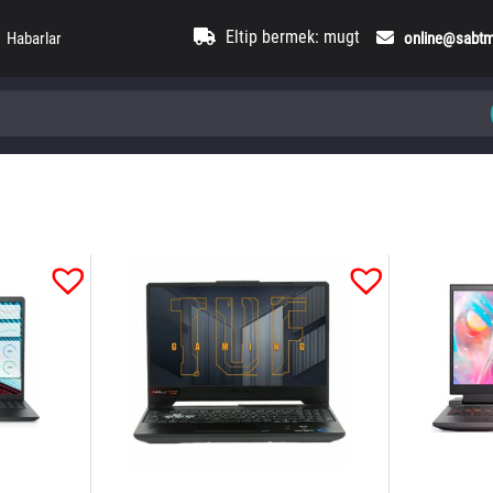
Eltip bermek: mugt
Habarlar
online@sabt