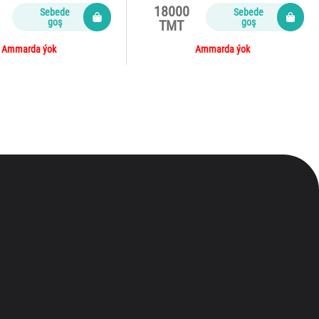
18000
Sebede
Sebede
goş
goş
TMT
Ammarda ýok
Ammarda ýok