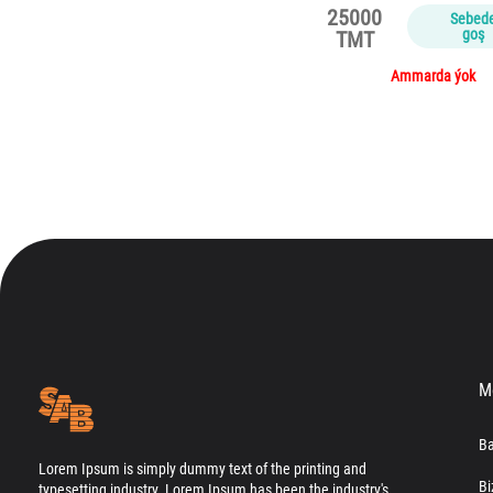
25000
Sebed
goş
TMT
Ammarda ýok
M
Ba
Lorem Ipsum is simply dummy text of the printing and
Bi
typesetting industry. Lorem Ipsum has been the industry's