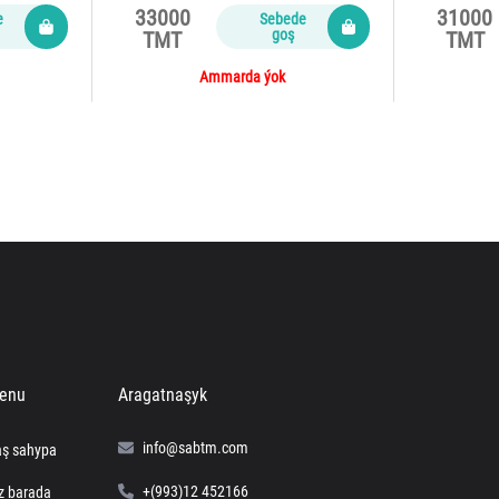
33000
31000
e
Sebede
goş
TMT
TMT
Ammarda ýok
enu
Aragatnaşyk
info@sabtm.com
ş sahypa
+(993)12 452166
z barada