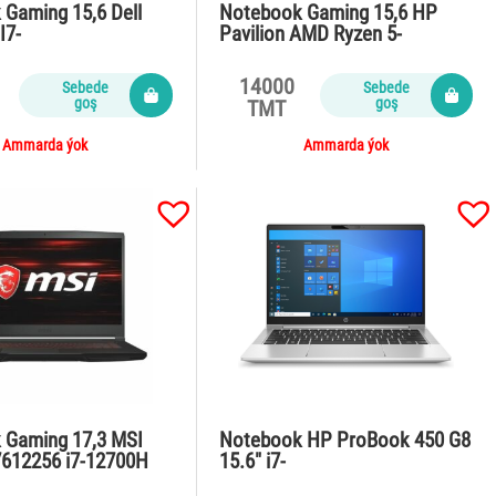
Gaming 15,6 Dell
Notebook Gaming 15,6 HP
I7-
Pavilion AMD Ryzen 5-
16Gb/SSD512 NVM…
5600H/8Gb/SSD51…
14000
Sebede
Sebede
goş
goş
TMT
Ammarda ýok
Ammarda ýok
 Gaming 17,3 MSI
Notebook HP ProBook 450 G8
7612256 i7-12700H
15.6″ i7-
SD…
1165G7/32Gb/1TB/PC…