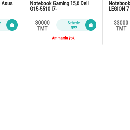
6 Asus
Notebook Gaming 15,6 Dell
Notebook
G15-5510 I7-
LEGION 7
10870H/16Gb/SSD512 NVM…
5900HX /
30000
33000
e
Sebede
goş
TMT
TMT
Ammarda ýok