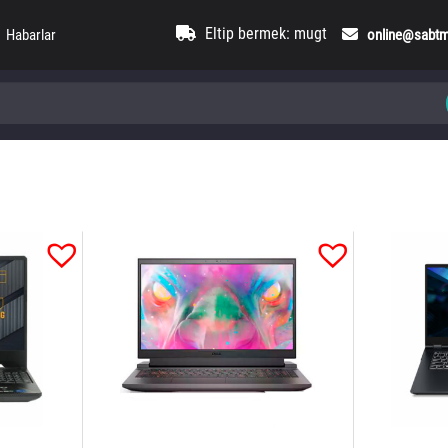
Eltip bermek: mugt
Habarlar
online@sabt