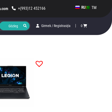
TM
RU
+(993)12 452166
m.com
Girmek
/
Registrasiýa
0