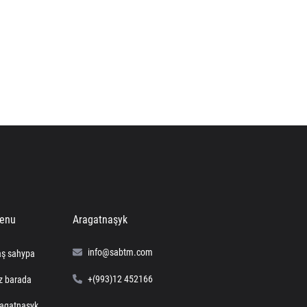
enu
Aragatnaşyk
info@sabtm.com
ş sahypa
+(993)12 452166
z barada
agatnaşyk