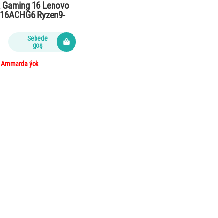
 Gaming 16 Lenovo
 16ACHG6 Ryzen9-
32…
Sebede
goş
Ammarda ýok