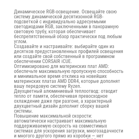
Динамическое RGB-освещение. Освещайте свою
систему динамической десятизонной RGB-
подсветкой с индивидуально адресуемыми
светодиодами RGB, заключенными в панорамную
световую трубу, которая обеспечивает
беспрепятственный обзор практически под любым
углом.
Создавайте и настраивайте: выбирайте один из
десятков предустановленных профилей освещения
или создайте свой собственный в программном
обеспечении CORSAIR iCUE.
Оптимизировано для материнских плат AMD:
обеспечьте максимальную пропускную способность
и минимальное время отклика на новейших
материнских платах AMD DDR4, которые дополнят
вашу передовую систему Ryzen.
Двухцветный алюминиевый теплоотвод: отводит
тепло от памяти, обеспечивая превосходное
охлаждение даже при разгоне, а характерный
двухцветный дизайн дополнит сборку вашей
системы.
Повышение максимальной скорости:
автоматически настраивает максимальную
поддерживаемую скорость на совместимых
системах для ускорения загрузки, многозадачности
и многого другого прямо из коробки — нет