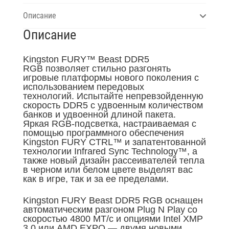
Описание
Описание
Kingston FURY™ Beast DDR5
RGB позволяет стильно разгонять
игровые платформы нового поколения с
использованием передовых
технологий. Испытайте непревзойденную
скорость DDR5 с удвоенным количеством
банков и удвоенной длиной пакета.
Яркая RGB-подсветка, настраиваемая с
помощью программного обеспечения
Kingston FURY CTRL™ и запатентованной
технологии Infrared Sync Technology™, а
также новый дизайн рассеивателей тепла
в черном или белом цвете выделят вас
как в игре, так и за ее пределами.
Kingston FURY Beast DDR5 RGB оснащен
автоматическим разгоном Plug N Play со
скоростью 4800 МТ/с и опциями Intel XMP
3.0 или AMD EXPO — двумя новыми