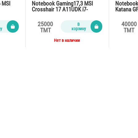
6 MSI
Notebook Gaming17,3 MSI
Notebook
Crosshair 17 A11UDK i7-
Katana G
11800H /16Gb/…
/16Gb/S
25000
40000
В
ну
корзину
TMT
TMT
Нет в наличии