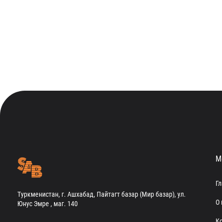
М
Г
Туркменистан, г. Ашхабад, Пайтагт базар (Мир базар), ул.
О 
Юнус Эмре , маг. 140
К