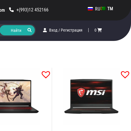
RU
TM
+(993)12 452166
com
Вход
/
Регистрация
0