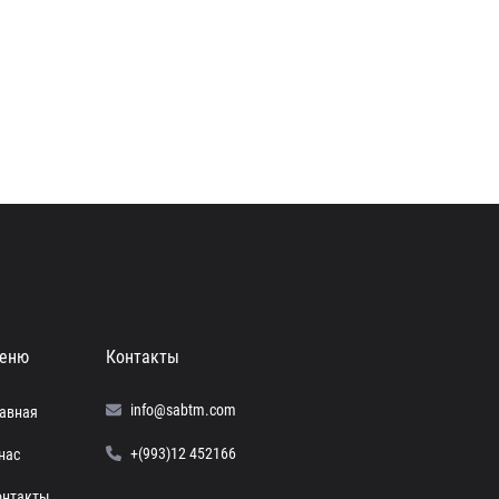
еню
Контакты
info@sabtm.com
лавная
+(993)12 452166
нас
онтакты