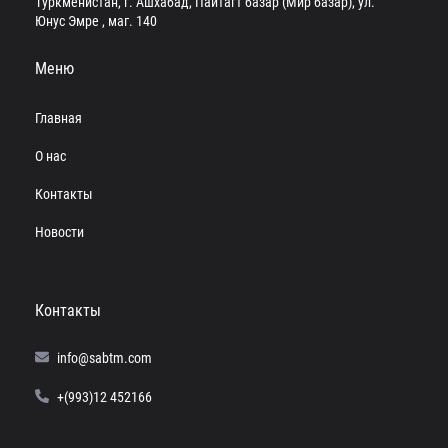
Туркменистан, г. Ашхабад, Пайтагт базар (Мир базар), ул.
Юнус Эмре , маг. 140
Меню
Главная
О нас
Контакты
Новости
Контакты
info@sabtm.com
+(993)12 452166