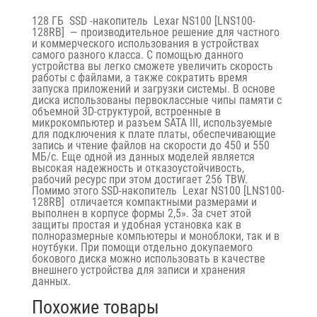
128 ГБ
SSD
-накопитель
Lexar NS100 [LNS100-
128RB]
— производительное решение для частного
и коммерческого использования в устройствах
самого разного класса. С помощью данного
устройства вы легко сможете увеличить скорость
работы с файлами, а также сократить время
запуска приложений и загрузки системы. В основе
диска использованы первоклассные чипы памяти с
объемной 3D-структурой, встроенные в
микрокомпьютер и разъем SATA III, используемые
для подключения к плате платы, обеспечивающие
запись и чтение файлов на скорости до 450 и 550
МБ/с. Еще одной из данных моделей является
высокая надежность и отказоустойчивость,
рабочий ресурс при этом достигает 256 TBW.
Помимо этого SSD-накопитель
Lexar NS100 [LNS100-
128RB]
отличается компактными размерами и
выполнен в корпусе формы 2,5». За счет этой
защиты простая и удобная установка как в
полноразмерные компьютеры и моноблоки, так и в
ноутбуки. При помощи отдельно докупаемого
бокового диска можно использовать в качестве
внешнего устройства для записи и хранения
данных.
Похожие товары