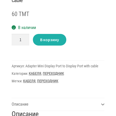
cable
60 TMT
В наличии
Количество
В корзину
товара
Adapter
Mini
Display
Port
to
Display
Артикул:
Adapter Mini Display Port to Display Port with cable
Port
with
Категории:
КАБЕЛЯ
,
ПЕРЕХОДНИК
cable
Метки:
КАБЕЛЯ
,
ПЕРЕХОДНИК
Описание
Описание