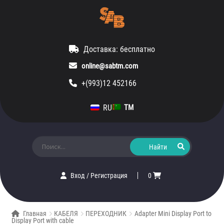
Доставка: бесплатно
online@sabtm.com
+(993)12 452166
RU
TM
Искать:
Вход
/
Регистрация
0
Главная
КАБЕЛЯ
ПЕРЕХОДНИК
Adapter Mini Display Port to
Display Port with cable