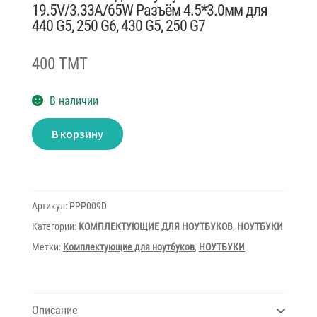
19.5V/3.33A/65W Разъём 4.5*3.0мм для
440 G5, 250 G6, 430 G5, 250 G7
400 TMT
В наличии
Количество
В корзину
товара
Блок
питания
для
ноутбука
HP
19.5V/3.33A/65W
Артикул:
PPP009D
Разъём
4.5*3.0мм
Категории:
КОМПЛЕКТУЮЩИЕ ДЛЯ НОУТБУКОВ
,
НОУТБУКИ
для
440
Метки:
Комплектующие для ноутбуков
,
НОУТБУКИ
G5,
250
G6,
430
G5,
Описание
250