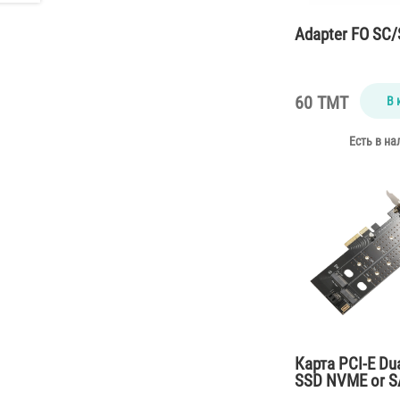
Adapter FO SC/
60 TMT
В 
Есть в на
Карта PCI-E Dua
SSD NVME or 
22110/2280/22