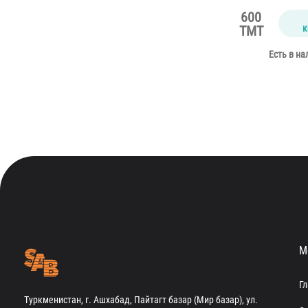
0
600
к
TMT
Есть в на
М
Г
Туркменистан, г. Ашхабад, Пайтагт базар (Мир базар), ул.