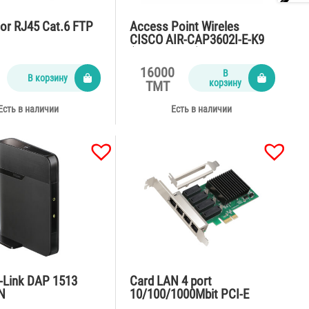
or RJ45 Cat.6 FTP
Access Point Wireles
CISCO AIR-CAP3602I-E-K9
(AC, DC, PoE)
16000
В
В корзину
корзину
TMT
Есть в наличии
Есть в наличии
D-Link DAP 1513
Card LAN 4 port
N
10/100/1000Mbit PCI-E