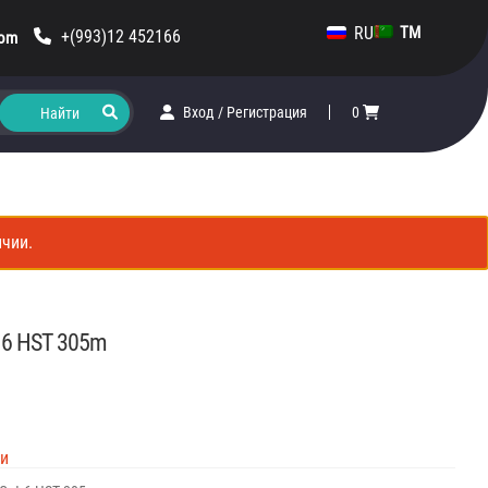
RU
TM
+(993)12 452166
com
Вход
/
Регистрация
0
ичии.
t.6 HST 305m
ии