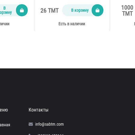
1000
В
26 TMT
В корзину
орзину
TMT
личии
Есть в наличии
еню
Контакты
info@sabtm.com
лавная