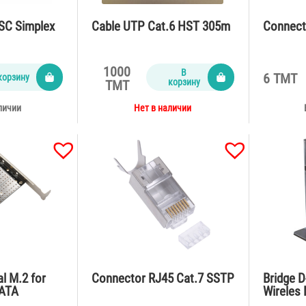
SC Simplex
Cable UTP Cat.6 HST 305m
Connect
1000
В
6 TMT
корзину
корзину
TMT
личии
Нет в наличии
l M.2 for
Connector RJ45 Cat.7 SSTP
Bridge 
SATA
Wireles 
60/2242/223