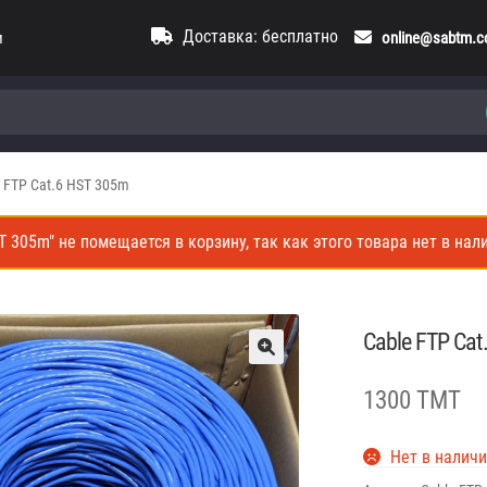
Доставка: бесплатно
и
online@sabtm.
 FTP Cat.6 HST 305m
ST 305m" не помещается в корзину, так как этого товара нет в нал
Cable FTP Ca
1300 TMT
Нет в налич