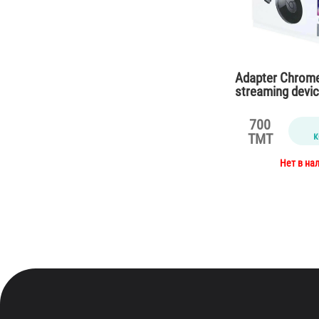
Adapter Chrom
streaming devi
700
к
TMT
Нет в на