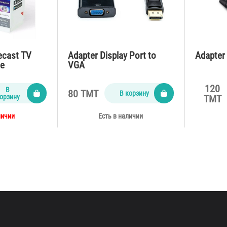
ecast TV
Adapter Display Port to
Adapter 
ce
VGA
120
В
80 TMT
В корзину
орзину
TMT
личии
Есть в наличии