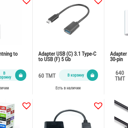
htning to
Adapter USB (C) 3.1 Type-C
Adapter 
to USB (F) 5 Gb
30-pin
640
В
60 TMT
В корзину
орзину
TMT
личии
Есть в наличии