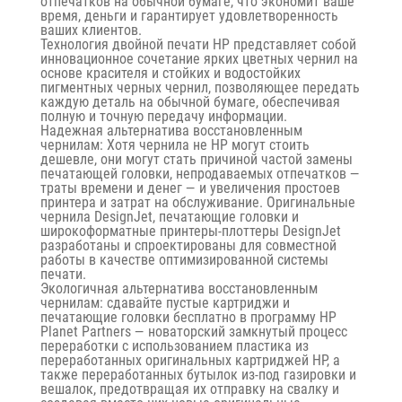
отпечатков на обычной бумаге, что экономит ваше
время, деньги и гарантирует удовлетворенность
ваших клиентов.
Технология двойной печати HP представляет собой
инновационное сочетание ярких цветных чернил на
основе красителя и стойких и водостойких
пигментных черных чернил, позволяющее передать
каждую деталь на обычной бумаге, обеспечивая
полную и точную передачу информации.
Надежная альтернатива восстановленным
чернилам: Хотя чернила не HP могут стоить
дешевле, они могут стать причиной частой замены
печатающей головки, непродаваемых отпечатков —
траты времени и денег — и увеличения простоев
принтера и затрат на обслуживание. Оригинальные
чернила DesignJet, печатающие головки и
широкоформатные принтеры-плоттеры DesignJet
разработаны и спроектированы для совместной
работы в качестве оптимизированной системы
печати.
Экологичная альтернатива восстановленным
чернилам: сдавайте пустые картриджи и
печатающие головки бесплатно в программу HP
Planet Partners — новаторский замкнутый процесс
переработки с использованием пластика из
переработанных оригинальных картриджей HP, а
также переработанных бутылок из-под газировки и
вешалок, предотвращая их отправку на свалку и