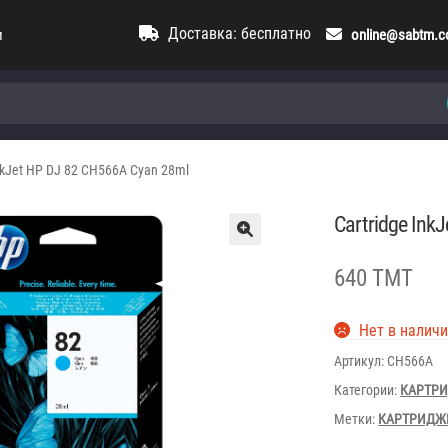
Доставка: бесплатно
и
online@sabtm.
InkJet HP DJ 82 CH566A Cyan 28ml
Cartridge Ink
640 TMT
Нет в налич
Артикул:
CH566A
Категории:
КАРТР
Метки:
КАРТРИДЖ