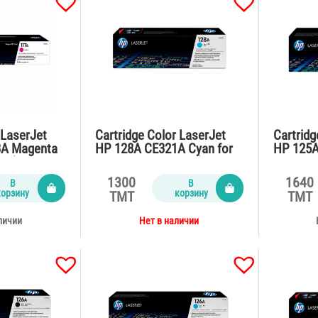
 LaserJet
Cartridge Color LaserJet
Cartridg
3A Magenta
HP 128A CE321A Cyan for
HP 125A
79 (700
CP1525,CM1415fn (1300
CP1215
pages)
(2200 p
1300
1640
В
В
корзину
корзину
TMT
TMT
личии
Нет в наличии