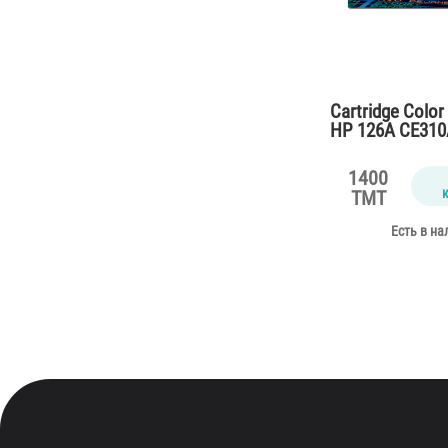
Cartridge Color
HP 126A CE310A
CP1025,M175,P
(1200 pages)
1400
TMT
Есть в на