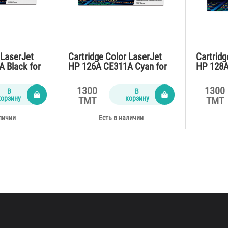
 LaserJet
Cartridge Color LaserJet
Cartridg
 Black for
HP 126A CE311A Cyan for
HP 128A
ro M275
CP1025,M175,Pro M275
for CP1
(1000 pages)
(1300 p
1300
1300
В
В
корзину
корзину
TMT
TMT
личии
Есть в наличии