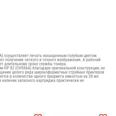
A) осуществляет печать насыщенным голубым цветом.
т получение четкого и точного изображения. А рабочий
ует длительному сроку службы тонера.
и HP 82 (CH566A) благодаря оригинальной конструкции, но
ащения целого ряда широкоформатных струйных принтеров
яется в количестве одного предмета емкостью на 28 мл.
ри наличии запасного картриджа практически не