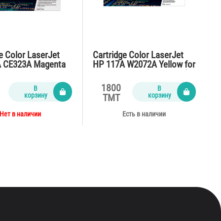
e Color LaserJet
Cartridge Color LaserJet
 CE323A Magenta
HP 117A W2072A Yellow for
525,CM1415fn
M150,178,179 (700 pages)
ages)
1800
В
В
корзину
корзину
TMT
Нет в наличии
Есть в наличии