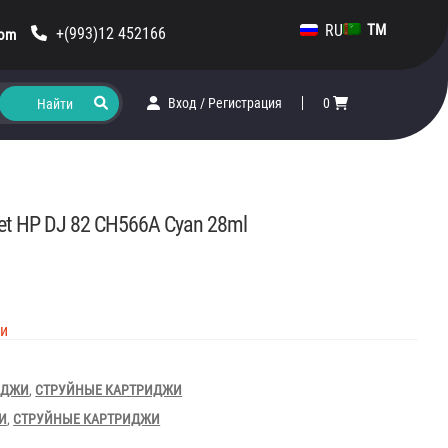
RU
TM
+(993)12 452166
com
Вход
/
Регистрация
0
Jet HP DJ 82 CH566A Cyan 28ml
ии
ИДЖИ
,
СТРУЙНЫЕ КАРТРИДЖИ
И
,
СТРУЙНЫЕ КАРТРИДЖИ