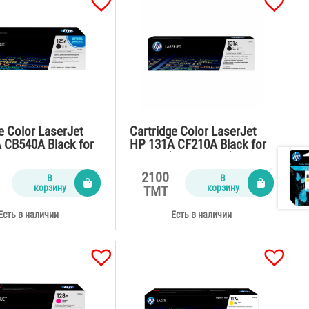
e Color LaserJet
Cartridge Color LaserJet
 CB540A Black for
HP 131A CF210A Black for
,CM1312,CP1515n
M276n (2500 pages)
ages)
2100
В
В
корзину
корзину
TMT
Есть в наличии
Есть в наличии