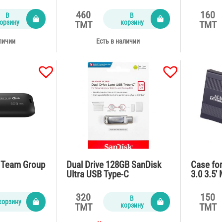
460
160
В
В
орзину
корзину
TMT
TMT
личии
Есть в наличии
b Team Group
Dual Drive 128GB SanDisk
Case fo
Ultra USB Type-C
3.0 3.5′
S352 U3
320
150
В
корзину
корзину
TMT
TMT