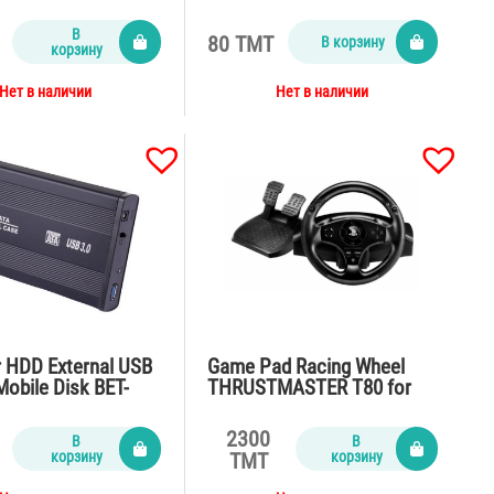
В
80 TMT
В корзину
корзину
Нет в наличии
Нет в наличии
r HDD External USB
Game Pad Racing Wheel
 Mobile Disk BET-
THRUSTMASTER T80 for
Playstation PS4/PS3
2300
В
В
корзину
корзину
TMT