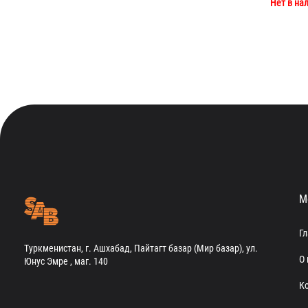
Нет в на
М
Г
Туркменистан, г. Ашхабад, Пайтагт базар (Мир базар), ул.
О 
Юнус Эмре , маг. 140
К