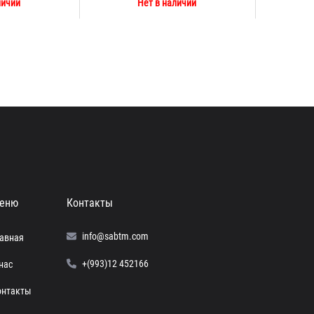
личии
Нет в наличии
еню
Контакты
info@sabtm.com
лавная
+(993)12 452166
нас
онтакты