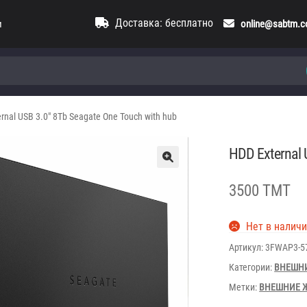
Доставка: бесплатно
и
online@sabtm.
rnal USB 3.0″ 8Tb Seagate One Touch with hub
HDD External 
3500 TMT
Нет в налич
Артикул:
3FWAP3-5
Категории:
ВНЕШНИ
Метки:
ВНЕШНИЕ 