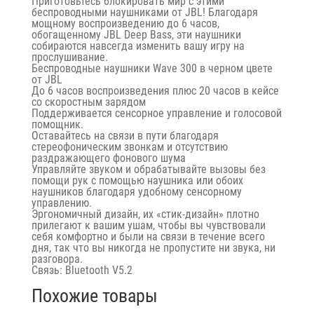
Приготовьтесь блокировать мир с этими
беспроводными наушниками от JBL! Благодаря
мощному воспроизведению до 6 часов,
обогащенному JBL Deep Bass, эти наушники
собираются навсегда изменить вашу игру на
прослушивание.
Беспроводные наушники Wave 300 в черном цвете
от JBL
До 6 часов воспроизведения плюс 20 часов в кейсе
со скоростным зарядом
Поддерживается сенсорное управление и голосовой
помощник.
Оставайтесь на связи в пути благодаря
стереофоническим звонкам и отсутствию
раздражающего фонового шума
Управляйте звуком и обрабатывайте вызовы без
помощи рук с помощью наушника или обоих
наушников благодаря удобному сенсорному
управлению.
Эргономичный дизайн, их «стик-дизайн» плотно
прилегают к вашим ушам, чтобы вы чувствовали
себя комфортно и были на связи в течение всего
дня, так что вы никогда не пропустите ни звука, ни
разговора.
Связь: Bluetooth V5.2
Похожие товары