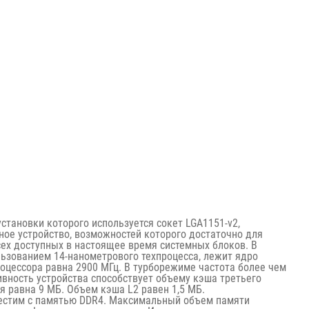
 установки которого используется сокет LGA1151-v2,
ое устройство, возможностей которого достаточно для
ех доступных в настоящее время системных блоков. В
ьзованием 14-нанометрового техпроцесса, лежит ядро ​​
процессора равна 2900 МГц. В турборежиме частота более чем
вность устройства способствует объему кэша третьего
я равна 9 МБ. Объем кэша L2 равен 1,5 МБ.
вместим с памятью DDR4. Максимальный объем памяти