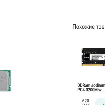
Похожие то
DDRam sodimm
PC4-3200Mhz Le
notebook
620
к