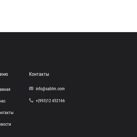
еню
Контакты
info@sabtm.com
лавная
+(993)12 452166
нас
онтакты
овости