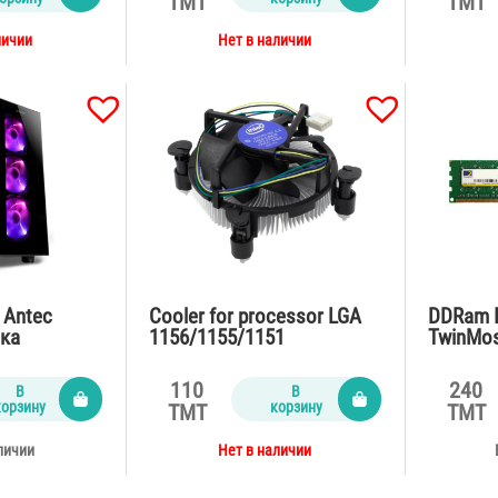
TMT
TMT
личии
Нет в наличии
 Antec
Cooler for processor LGA
DDRam I
ока
1156/1155/1151
TwinMo
110
240
В
В
корзину
корзину
TMT
TMT
личии
Нет в наличии