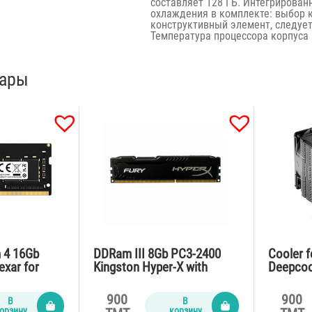
составляет 128 ГБ. Интегрированн
охлаждения в комплекте: выбор 
конструктивный элемент, следует
Температура процессора корпуса 
вары
 4 16Gb
DDRam III 8Gb PC3-2400
Cooler f
xar for
Kingston Hyper-X with
Deepcoo
radiator
Air
900
900
В
В
орзину
корзину