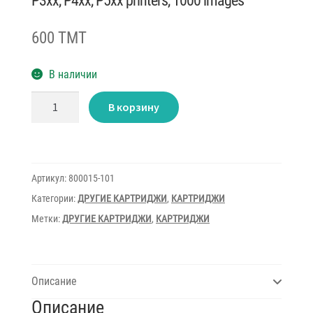
P3xx, P4xx, P5xx printers, 1000 images
600 TMT
В наличии
Количество
В корзину
товара
Zebra
C
Series
Black
Monochrome
Ribbon
Артикул:
800015-101
for
P3xx,
Категории:
ДРУГИЕ КАРТРИДЖИ
,
КАРТРИДЖИ
P4xx,
P5xx
Метки:
ДРУГИЕ КАРТРИДЖИ
,
КАРТРИДЖИ
printers,
1000
images
Описание
Описание