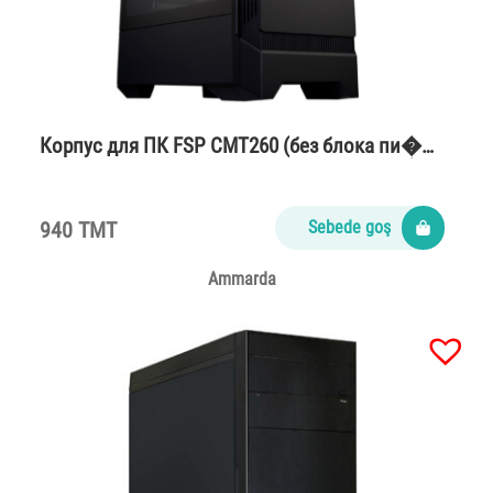
Корпус для ПК FSP CMT260 (без блока пи�…
940 TMT
Sebede goş
Ammarda