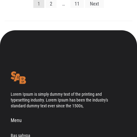
Yazı
1
2
…
11
Next
gezinmesi
Lorem Ipsum is simply dummy text of the printing and
typesetting industry. Lorem Ipsum has been the industry's
standard dummy text ever since the 1500s,
Menu
Baş sahypa