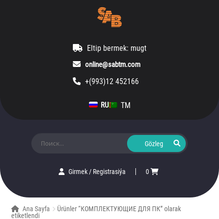
Eltip bermek: mugt
online@sabtm.com
+(993)12 452166
TM
RU
Ara:
Girmek
/
Registrasiýa
0
Ana Sayfa
Ürünler “КОМПЛЕКТУЮЩИЕ ДЛЯ ПК” olarak
etiketlendi