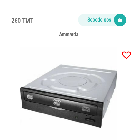
260 TMT
Sebede goş
Ammarda