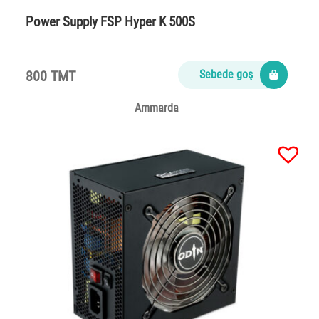
Power Supply FSP Hyper K 500S
800 TMT
Sebede goş
Ammarda