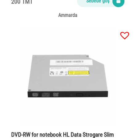
200 TMT
Sebede goş
Ammarda
DVD-RW for notebook HL Data Strogare Slim