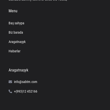
Menu
Baş sahypa
Biz barada
Aragatnaşyk
Habarlar
Aragatnaşyk
info@sabtm.com
+(993)12 452166