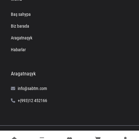
Baş sahypa
Biz barada
Aragatnaşyk
Habarlar
Aragatnaşyk
info@sabtm.com
+(993)12 452166
© 2024 SABTM. All right reserved.