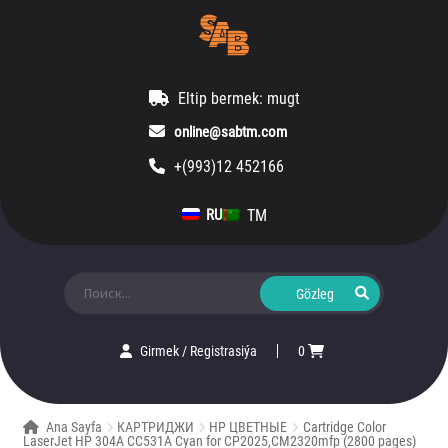
Eltip bermek: mugt
online@sabtm.com
+(993)12 452166
TM
RU
Ara:
Girmek
/
Registrasiýa
0
Ana Sayfa
КАРТРИДЖИ
HP ЦВЕТНЫЕ
Cartridge Color
LaserJet HP 304A CC531A Cyan for CP2025,CM2320mfp (2800 pages)