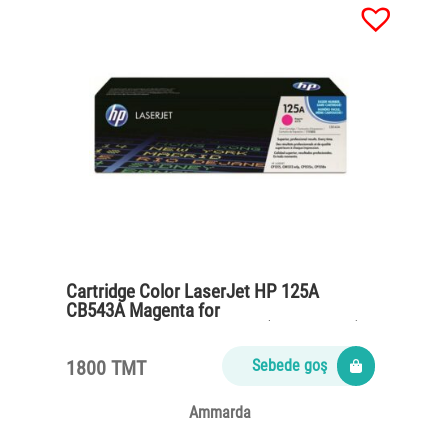
Cartridge Color LaserJet HP 125A
CB543A Magenta for
CP1215,CM1312,CP1515n (1400 pages)
1800 TMT
Sebede goş
Ammarda