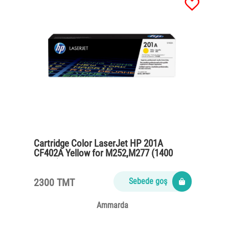
Cartridge Color LaserJet HP 201A
CF402A Yellow for M252,M277 (1400
pages)
2300 TMT
Sebede goş
Ammarda