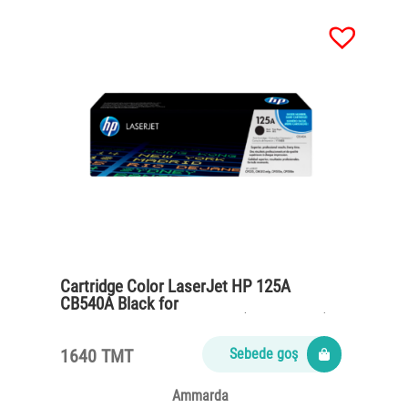
Cartridge Color LaserJet HP 125A
CB540A Black for
CP1215,CM1312,CP1515n (2200 pages)
1640 TMT
Sebede goş
Ammarda