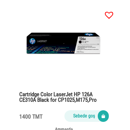
Cartridge Color LaserJet HP 126A
CE310A Black for CP1025,M175,Pro
M275 (1200 pages)
1400 TMT
Sebede goş
Ammarda