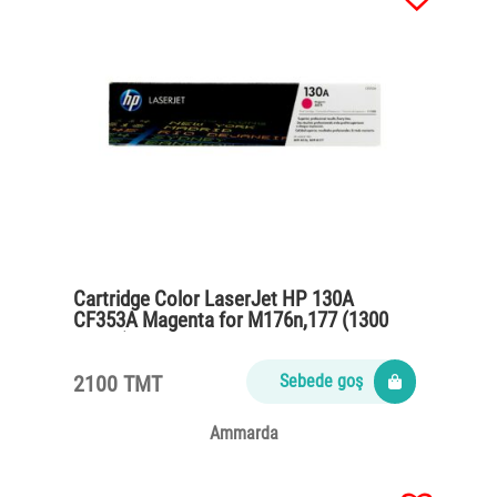
Cartridge Color LaserJet HP 130A
CF353A Magenta for M176n,177 (1300
pages)
2100 TMT
Sebede goş
Ammarda