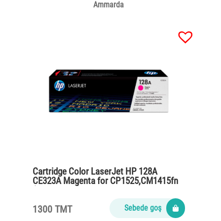
Ammarda
Cartridge Color LaserJet HP 128A
CE323A Magenta for CP1525,CM1415fn
(1300 pages)
1300 TMT
Sebede goş