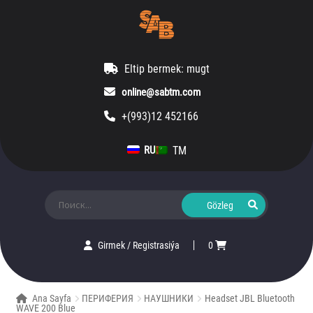
Eltip bermek: mugt
online@sabtm.com
+(993)12 452166
TM
RU
Ara:
Girmek
/
Registrasiýa
0
Ana Sayfa
ПЕРИФЕРИЯ
НАУШНИКИ
Headset JBL Bluetooth
WAVE 200 Blue