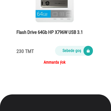
Flash Drive 64Gb HP X796W USB 3.1
230 TMT
Sebede goş
Ammarda ýok