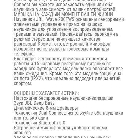
Connect
вы можете использовать один или оба
наушника в зависимости от ваших потребностей.
МУЗЫКА НА КАЖДЫЙ МОМЕНТ ВАШЕЙ ЖИЗНИ
Наушники JBL
Wave 200TWS
оснащены сенсорными
элементами управления прямо на чашках
наушников для управления воспроизведением,
треками и вызовами. Наслаждайтесь
звонками в
режиме стерео
для наилучшего качества
разговора! Кроме того, встроенный микрофон
позволяет использовать голосовые команды
телефона.
Благодаря
5-часовому времени автономной
работы
и 15-часовому резервному питанию от
зарядного футляра эта модель легко оправдает все
ваши ожидания. Кроме того, эта модель защищена
от пота (IPX2), что идеально подходит для занятий
спортом.
ОСНОВНЫЕ ХАРАКТЕРИСТИКИ:
Настоящие беспроводные наушники-вкладыши
Звук JBL Deep Bass
Динамические 8-мм драйверы
Технология Dual Connect
: используйте оба наушника
или только один
Технология
Bluetooth 5.0
Встроенный микрофон для удобного приема
звонков
Удобное сенсорное управление на наушниках: