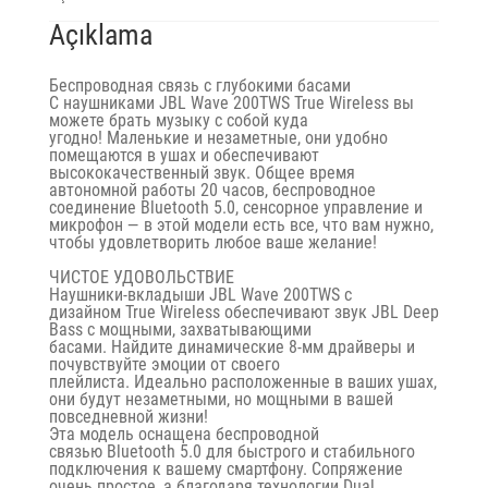
Açıklama
Беспроводная связь с глубокими басами
С
наушниками JBL Wave 200TWS True Wireless
вы
можете брать музыку с собой куда
угодно! Маленькие и незаметные, они удобно
помещаются в ушах и обеспечивают
высококачественный звук. Общее время
автономной работы 20 часов, беспроводное
соединение Bluetooth 5.0, сенсорное управление и
микрофон — в этой модели есть все, что вам нужно,
чтобы удовлетворить любое ваше желание!
ЧИСТОЕ УДОВОЛЬСТВИЕ
Наушники-вкладыши JBL Wave 200TWS с
дизайном
True Wireless обеспечивают звук JBL Deep
Bass с мощными, захватывающими
басами.
Найдите динамические 8-мм драйверы и
почувствуйте эмоции от своего
плейлиста. Идеально расположенные в ваших ушах,
они будут незаметными, но мощными в вашей
повседневной жизни!
Эта модель оснащена беспроводной
связью
Bluetooth 5.0
для быстрого и стабильного
подключения к вашему смартфону. Сопряжение
очень простое, а благодаря
технологии Dual