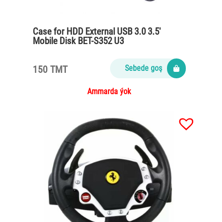
Case for HDD External USB 3.0 3.5′
Mobile Disk BET-S352 U3
150 TMT
Sebede goş
Ammarda ýok