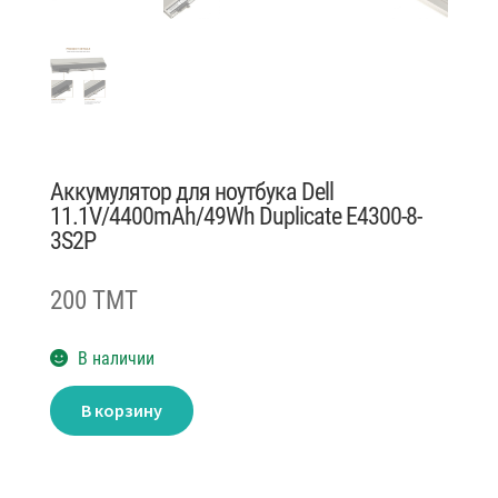
Аккумулятор для ноутбука Dell
11.1V/4400mAh/49Wh Duplicate E4300-8-
3S2P
200 TMT
В наличии
Количество
В корзину
товара
Аккумулятор
для
ноутбука
Dell