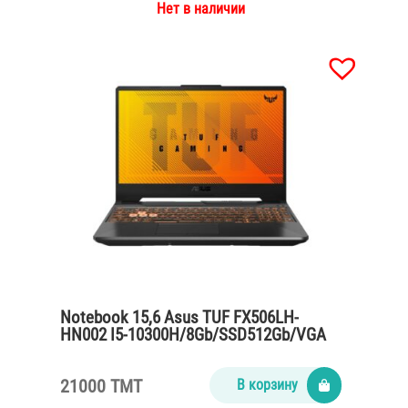
Нет в наличии
Notebook 15,6 Asus TUF FX506LH-
HN002 I5-10300H/8Gb/SSD512Gb/VGA
Geforce GTX 1650 4Gb/48W /without OS
21000 TMT
В корзину