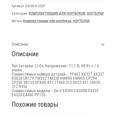
11.1V/4400mAh/49Wh
Duplicate
Артикул:
E4300-8-3S2P
E4300-
8-
Категории:
КОМПЛЕКТУЮЩИЕ ДЛЯ НОУТБУКОВ
,
НОУТБУКИ
3S2P
Метки:
Комплектующие для ноутбуков
,
НОУТБУКИ
Описание
Описание
Тип батареи: Li-On Напряжение: 11,1 В, 49 Вт·ч / 6
ячеек
Совместимые номера деталей -: YP463 XX327 XX337
R3026 U817P FM332 FM338 HW898 HW905 CP294
CP296 8R135 0FX8X 451-11460 312-0823 451-10638
312-9956
Совместимые модели -: De-ll E4300 E4300N E4310
E4320 E4400 PP13S
Похожие товары