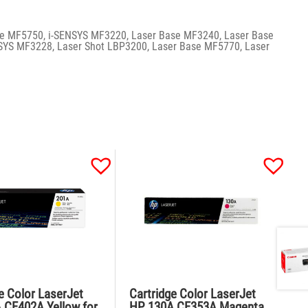
 MF5750, i-SENSYS MF3220, Laser Base MF3240, Laser Base
SYS MF3228, Laser Shot LBP3200, Laser Base MF5770, Laser
e Color LaserJet
Cartridge Color LaserJet
 CF402A Yellow for
HP 130A CF353A Magenta