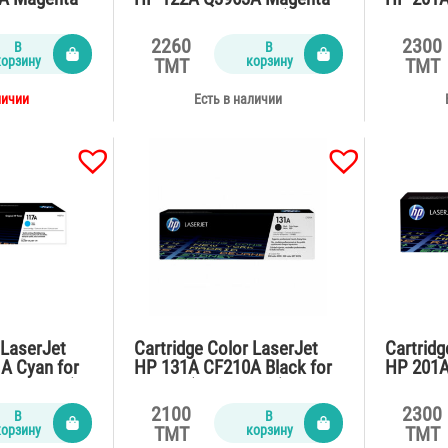
1415fn
for 2550,2820,2840 (4000
M252,M2
pages)
2260
2300
В
В
корзину
корзину
TMT
TMT
личии
Есть в наличии
 LaserJet
Cartridge Color LaserJet
Cartridg
A Cyan for
HP 131A CF210A Black for
HP 201A
700 pages)
M276n (2500 pages)
M252,M2
2100
2300
В
В
корзину
корзину
TMT
TMT