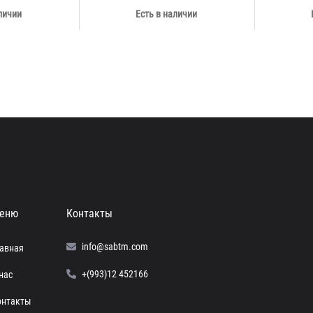
личии
Есть в наличии
еню
Контакты
info@sabtm.com
лавная
+(993)12 452166
нас
онтакты