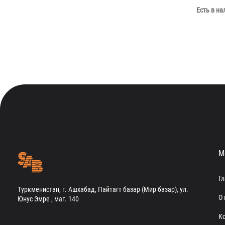
Есть в на
М
Г
Туркменистан, г. Ашхабад, Пайтагт базар (Мир базар), ул.
О 
Юнус Эмре , маг. 140
К