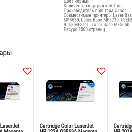
Цвет
черный
Количество картриджей
1 шт.
Производитель принтера
Canon
Совместимые принтеры Laser Base
MF5630, Laser Base MF5730, i-SEN
Base MF3110, Laser Base MF5650
Ресурс
2500 страниц
вары
 LaserJet
Cartridge Color LaserJet
Cartridg
A Magenta
HP 122A Q3963A Magenta
HP 201A