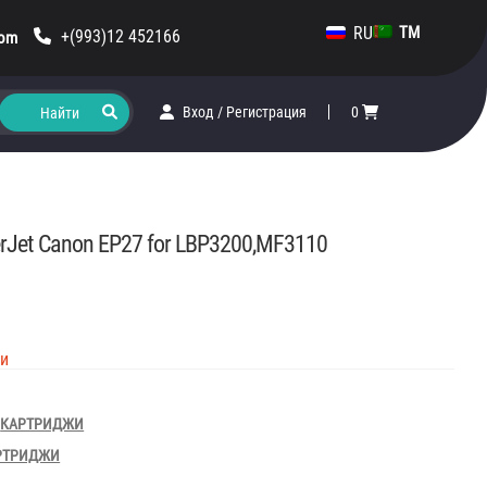
RU
TM
+(993)12 452166
com
Вход
/
Регистрация
0
erJet Canon EP27 for LBP3200,MF3110
ии
,
КАРТРИДЖИ
РТРИДЖИ