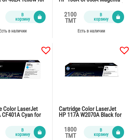
77 (1400 pages)
for M176n,177 (1300 pages)
2100
В
В
корзину
корзину
TMT
Есть в наличии
Есть в наличии
e Color LaserJet
Cartridge Color LaserJet
 CF401A Cyan for
HP 117A W2070A Black for
77 (1400 pages)
M150,178,179 (1000 pages)
1800
В
В
корзину
корзину
TMT