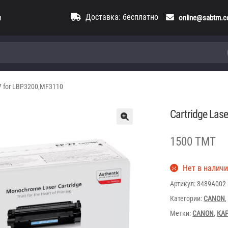
Доставка: бесплатно
и
online@sabtm.
27 for LBP3200,MF3110
Cartridge Las
1500 TMT
Нет в налич
Артикул:
8489A002
Категории:
CANON
Метки:
CANON
,
КА