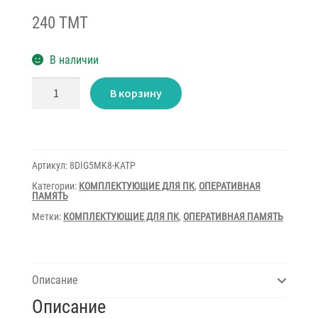
240 TMT
В наличии
Количество
В корзину
товара
DDRam
II
2Gb
PC3-
800
TwinMos
Артикул:
8DIG5MK8-KATP
Категории:
КОМПЛЕКТУЮЩИЕ ДЛЯ ПК
,
ОПЕРАТИВНАЯ
ПАМЯТЬ
Метки:
КОМПЛЕКТУЮЩИЕ ДЛЯ ПК
,
ОПЕРАТИВНАЯ ПАМЯТЬ
Описание
Описание