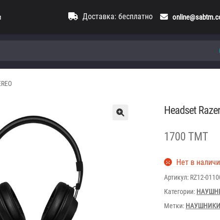
Доставка: бесплатно
и
online@sabtm.
EREO
Headset Raze
1700 TMT
Нет в налич
Артикул:
RZ12-011
Категории:
НАУШН
Метки:
НАУШНИК