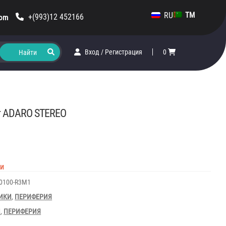
RU
TM
+(993)12 452166
com
Вход
/
Регистрация
0
r ADARO STEREO
ии
00100-R3M1
ИКИ
,
ПЕРИФЕРИЯ
И
,
ПЕРИФЕРИЯ