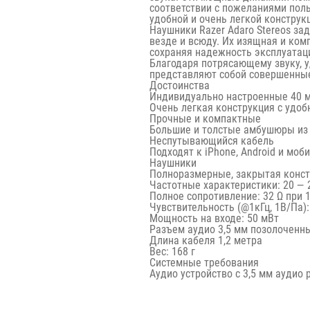
соответствии с пожеланиями поль
удобной и очень легкой конструк
Наушники Razer Adaro Stereos за
везде и всюду. Их изящная и ком
сохраняя надежность эксплуатац
Благодаря потрясающему звуку, у
представляют собой совершенные
Достоинства
Индивидуально настроенные 40 
Очень легкая конструкция с удоб
Прочные и компактные
Большие и толстые амбушюры из 
Неспутывающийся кабель
Подходят к iPhone, Android и мо
Наушники
Полноразмерные, закрытая конс
Частотные характеристики: 20 — 2
Полное сопротивление: 32 Ω при 
Чувствительность (@1кГц, 1В/Па):
Мощность на входе: 50 мВт
Разъем аудио 3,5 мм позолоченн
Длина кабеля 1,2 метра
Вес: 168 г
Системные требования
Аудио устройство с 3,5 мм аудио