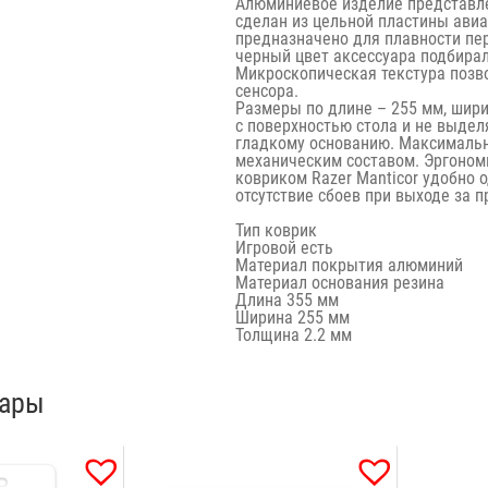
Алюминиевое изделие представле
сделан из цельной пластины ави
предназначено для плавности пе
черный цвет аксессуара подбира
Микроскопическая текстура позв
сенсора.
Размеры по длине – 255 мм, шири
с поверхностью стола и не выдел
гладкому основанию. Максималь
механическим составом. Эргономи
ковриком Razer Manticor удобно 
отсутствие сбоев при выходе за 
Тип
коврик
Игровой
есть
Материал покрытия
алюминий
Материал основания
резина
Длина
355 мм
Ширина
255 мм
Толщина
2.2 мм
вары