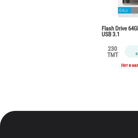
Flash Drive 64
USB 3.1
230
к
TMT
Нет в на