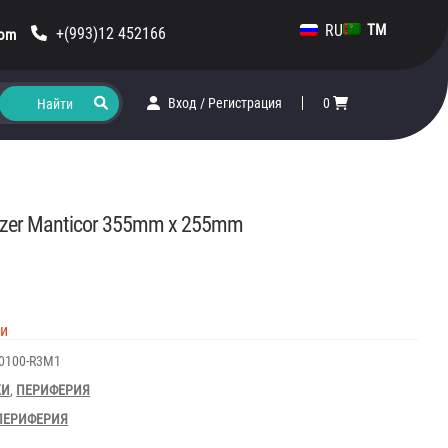
RU
TM
+(993)12 452166
com
Вход
/
Регистрация
0
zer Manticor 355mm х 255mm
ии
20100-R3M1
КИ
,
ПЕРИФЕРИЯ
ПЕРИФЕРИЯ