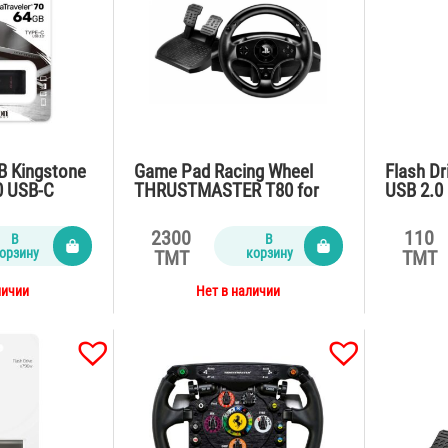
GB Kingstone
Game Pad Racing Wheel
Flash D
0 USB-C
THRUSTMASTER T80 for
USB 2.0
Playstation PS4/PS3
2300
110
В
В
орзину
корзину
TMT
TMT
личии
Нет в наличии