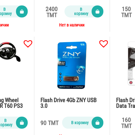
F430 Pro Force Feedback
S352 U3
2400
150
В
В
орзину
корзину
TMT
TMT
личии
Нет в наличии
ng Wheel
Flash Drive 4Gb ZNY USB
Flash Dr
 T60 PS3
3.0
Data Tra
160
В
90 TMT
В корзину
корзину
TMT