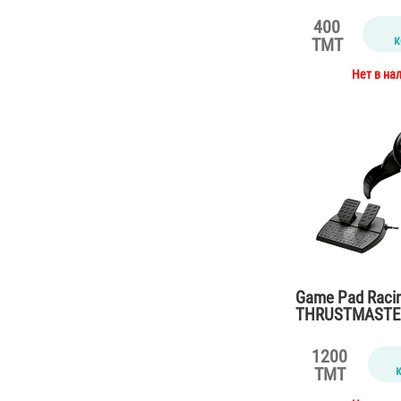
400
к
TMT
Нет в на
Game Pad Raci
THRUSTMASTER
1200
TMT