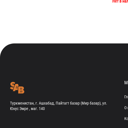
Нет в на
М
Г
Туркменистан, г. Ашхабад, Пайтагт базар (Мир базар), ул.
О 
Юнус Эмре , маг. 140
К