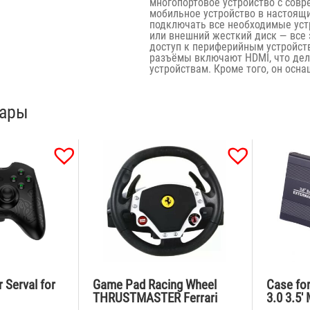
многопортовое устройство с сов
мобильное устройство в настоящи
подключать все необходимые уст
или внешний жесткий диск — все 
доступ к периферийным устройст
разъёмы включают HDMI, что дел
устройствам. Кроме того, он осн
вары
 Serval for
Game Pad Racing Wheel
Case fo
THRUSTMASTER Ferrari
3.0 3.5′