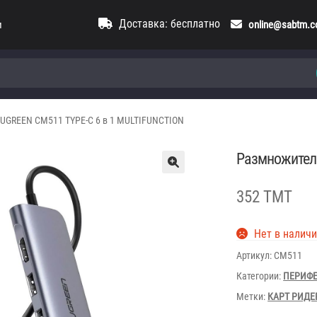
Доставка: бесплатно
и
online@sabtm.
UGREEN CM511 TYPE-C 6 в 1 MULTIFUNCTION
Размножител
352 TMT
Нет в налич
Артикул:
CM511
Категории:
ПЕРИФ
Метки:
КАРТ РИД