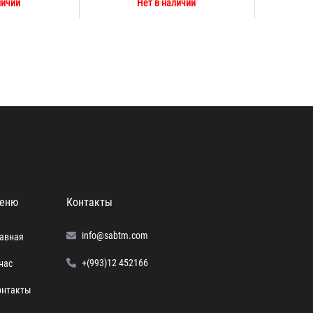
личии
Нет в наличии
еню
Контакты
info@sabtm.com
лавная
+(993)12 452166
нас
онтакты