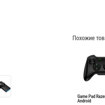
Похожие то
Game Pad Razer
Android