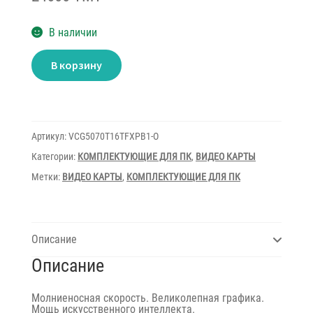
В наличии
Количество
В корзину
товара
Видеокарта
PNY
Gaming
RTX5070Ti
16GB
OC
Артикул:
VCG5070T16TFXPB1-O
Triple
Fan
Категории:
КОМПЛЕКТУЮЩИЕ ДЛЯ ПК
,
ВИДЕО КАРТЫ
GPU
Метки:
ВИДЕО КАРТЫ
,
КОМПЛЕКТУЮЩИЕ ДЛЯ ПК
Описание
Описание
Молниеносная скорость. Великолепная графика.
Мощь искусственного интеллекта.