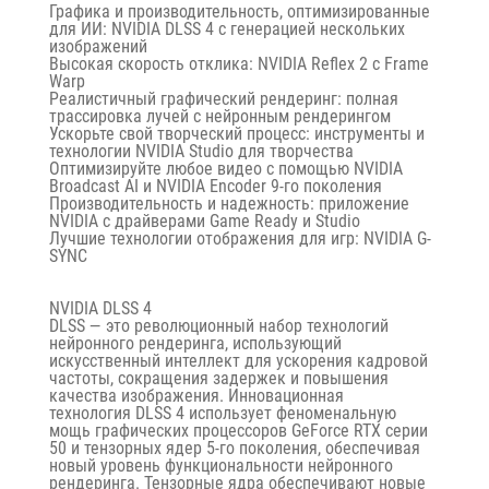
Графика и производительность, оптимизированные
для ИИ: NVIDIA DLSS 4 с генерацией нескольких
изображений
Высокая скорость отклика: NVIDIA Reflex 2 с Frame
Warp
Реалистичный графический рендеринг: полная
трассировка лучей с нейронным рендерингом
Ускорьте свой творческий процесс: инструменты и
технологии NVIDIA Studio для творчества
Оптимизируйте любое видео с помощью NVIDIA
Broadcast AI и NVIDIA Encoder 9-го поколения
Производительность и надежность: приложение
NVIDIA с драйверами Game Ready и Studio
Лучшие технологии отображения для игр: NVIDIA G-
SYNC
NVIDIA DLSS 4
DLSS — это революционный набор технологий
нейронного рендеринга, использующий
искусственный интеллект для ускорения кадровой
частоты, сокращения задержек и повышения
качества изображения. Инновационная
технология
DLSS 4
использует феноменальную
мощь графических процессоров GeForce RTX серии
50 и
тензорных ядер 5-го поколения,
обеспечивая
новый уровень функциональности нейронного
рендеринга.
Тензорные
ядра обеспечивают новые