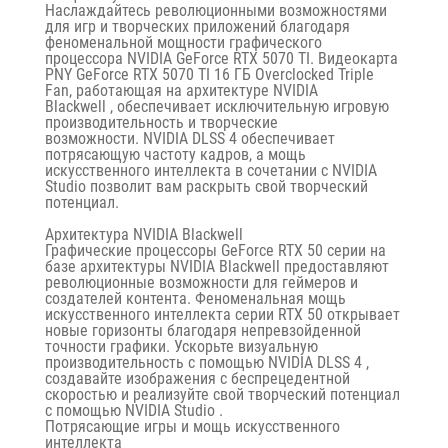
Наслаждайтесь революционными возможностями
для игр и творческих приложений благодаря
феноменальной мощности
графического
процессора NVIDIA GeForce RTX 5070
TI. Видеокарта
PNY GeForce RTX 5070
TI 16 ГБ Overclocked Triple
Fan,
работающая на
архитектуре NVIDIA
Blackwell
, обеспечивает исключительную игровую
производительность и творческие
возможности.
NVIDIA DLSS 4
обеспечивает
потрясающую частоту кадров, а
мощь
искусственного интеллекта
в сочетании с
NVIDIA
Studio
позволит вам раскрыть свой творческий
потенциал.
Архитектура NVIDIA Blackwell
Графические процессоры GeForce RTX 50 серии
на
базе
архитектуры NVIDIA Blackwell
предоставляют
революционные возможности для геймеров и
создателей контента. Феноменальная мощь
искусственного интеллекта серии
RTX 50
открывает
новые горизонты благодаря непревзойденной
точности графики. Ускорьте визуальную
производительность с помощью
NVIDIA DLSS 4
,
создавайте изображения с беспрецедентной
скоростью и реализуйте свой творческий потенциал
с помощью
NVIDIA Studio
.
Потрясающие игры и мощь искусственного
интеллекта