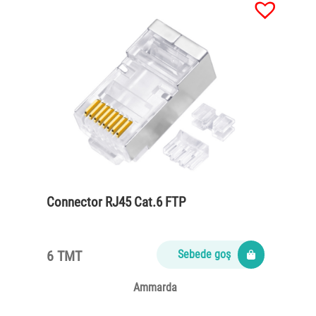
Connector RJ45 Cat.6 FTP
6 TMT
Sebede goş
Ammarda