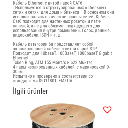
Кабель Ethernet с витой парой
CAT6
.
Используется в структурированных кабельных
сетях и сетях
для дома и бизнеса
.
В основном они
использовались в качестве основы сетей. Кабель
Cat6 подходит для настенных розеток и патч-
панелей, а не для обжима , подходящего для
использования внутри помещений. Голос, данные,
видеокабели, ISDN и т. д.
Кабель категории 6a представляет собой
экранированный кабель с витой парой STP.
Подходит для 10baseT, 100BaseT, 1000baseT Gigabit
Ethernet
Token Ring, ATM 155 Мбит/с и 622 Мбит/с
4 пары изолированных кабелей, с маркировкой 0-
305м
Испытано и проверено в соответствии со
стандартами ISO11801, EIA/TIA.
İlgili ürünler