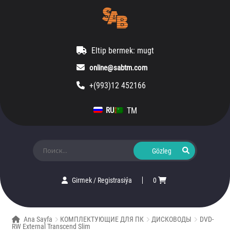
Eltip bermek: mugt
online@sabtm.com
+(993)12 452166
TM
RU
Ara:
Girmek
/
Registrasiýa
0
Ana Sayfa
КОМПЛЕКТУЮЩИЕ ДЛЯ ПК
ДИСКОВОДЫ
DVD-
RW External Transcend Slim