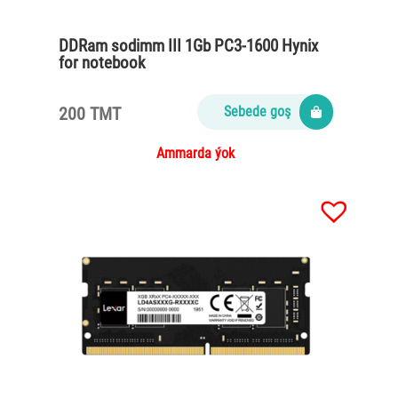
DDRam sodimm III 1Gb PC3-1600 Hynix
for notebook
200 TMT
Sebede goş
Ammarda ýok