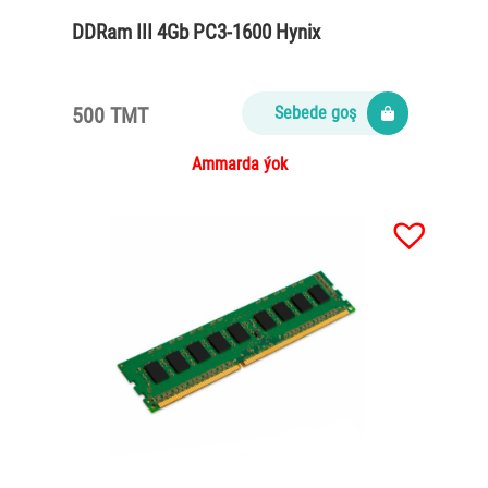
DDRam III 4Gb PC3-1600 Hynix
500 TMT
Sebede goş
Ammarda ýok